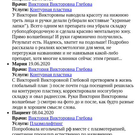
Врачи:
Виктория Викторовна Глебова
Услуги:
Контурная пластика
У Виктории Викторовны наводила красоту на нижнюю
треть лица и ручки делали (убирали костлявые "куриные
лапки"). Всего одним мл препарата она убрала складку
губоподбородочную и сделала красиво ментальную зону.
Прямо волшебница! И руки гармонично получились.
Результат есть. Надеюсь, хватит на подольше! Подробно
рассказала о реалиях косметологии для меня, не
перегружая названиями и не навязывая какой-либо
препарат, хотя многие клиники сейчас этим грешат...
Мария
19.06.2020
Врачи:
Виктория Викторовна Глебова
Услуги:
Контурная пластика
С Викторией Викторовной Глебовой претворяем в жизнь
глобальный план :) после почти года посещений решилась
на контурную пластику, корректировали носогубную
складку и овал радиессом. Руки Виктории Викторовны
волшебные :) смотрю на фото до и после, как будто разные
люди в хорошем смысле слова.
Пациент
08.04.2020
Врачи:
Виктория Викторовна Глебова
Услуги:
Плазмолифтинг
Попробовала игольчатый рф вместе с плазмотерапией,
сочетание процедур естественно по назначению