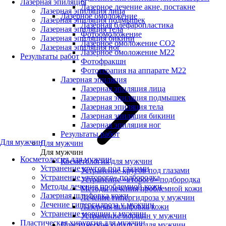
Лазерная эпиляция
Лазерное лечение акне, постакне
Лазерная эпиляция лица
Лазерное омоложение
Лазерная эпиляция подмышек
Лазерная блефаропластика
Лазерная эпиляция тела
Фотоомоложение
Лазерная эпиляция бикини
Лазерное омоложение CO2
Лазерная эпиляция ног
Лазерное омоложение M22
Результаты работ
Фотофракшн
Фототерапия на аппарате М22
Лазерная эпиляция
Лазерная эпиляция лица
Лазерная эпиляция подмышек
Лазерная эпиляция тела
Лазерная эпиляция бикини
Лазерная эпиляция ног
Результаты работ
Для мужчин
Для мужчин
Для мужчин
Косметология для мужчин
Косметология для мужчин
Устранение кругов под глазами
Устранение кругов под глазами
Устранение «второго» подбородка
Устранение «второго» подбородка
Методы лечения проблемной кожи
Методы лечения проблемной кожи
Лазерная шлифовка кожи
Лечение гипергидроза у мужчин
Лечение гипергидроза у мужчин
Лазерная шлифовка кожи
Устранение морщин у мужчин
Устранение морщин у мужчин
Пластическая хирургия для мужчин
Пластическая хирургия для мужчин