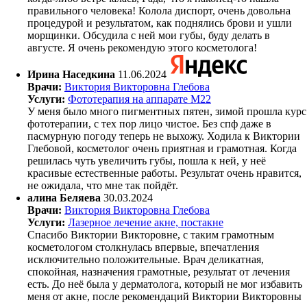
правильного человека! Колола диспорт, очень довольна
процедурой и результатом, как поднялись брови и ушли
морщинки. Обсудила с ней мои губы, буду делать в
августе. Я очень рекомендую этого косметолога!
Ирина Наседкина
11.06.2024
Врачи:
Виктория Викторовна Глебова
Услуги:
Фототерапия на аппарате М22
У меня было много пигментных пятен, зимой прошла курс
фототерапии, с тех пор лицо чистое. Без спф даже в
пасмурную погоду теперь не выхожу. Ходила к Виктории
Глебовой, косметолог очень приятная и грамотная. Когда
решилась чуть увеличить губы, пошла к ней, у неё
красивые естественные работы. Результат очень нравится,
не ожидала, что мне так пойдёт.
алина Беляева
30.03.2024
Врачи:
Виктория Викторовна Глебова
Услуги:
Лазерное лечение акне, постакне
Спасибо Виктории Викторовне, с таким грамотным
косметологом столкнулась впервые, впечатления
исключительно положительные. Врач деликатная,
спокойная, назначения грамотные, результат от лечения
есть. До неё была у дерматолога, который не мог избавить
меня от акне, после рекомендаций Виктории Викторовны