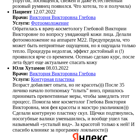
упругой, лоснящейся, свежей и даже естественный
розовый румянец появился. Что хотела, то и получила)
Пациент
12.07.2022
Врачи:
Виктория Викторовна Глебова
Услуги:
Фотоомоложение
Обратилась к врачу-косметологу Глебовой Виктории
Викторовне по вопросу увядающей кожи лица. Делали
фотоомоложение на аппарате М22. Предупредила, что
может быть неприятные ощущения, но я ощущала только
тепло. Процедура недолгая, эффект достойный и (!)
проявился ярче со временем. Осенью сделаю курс, после
лета будет еще актуальнее спасать кожу
Юля Хутамон
08.03.2022
Врачи:
Виктория Викторовна Глебова
Услуги:
Контурная пластика
Возраст добавляет опыта, но не красоты))) После 35
личико начало потихоньку “плыть” вниз, пришлось
принимать превентивные меры, чтобы замедлить этот
процесс. Помогла мне косметолог Глебова Виктория
Викторовна, моя фея красоты и маэстро укольчиков)))
Сделали контурную пластику скул. Щечки подтянулись,
носогубные валики уменьшились, и вообще ушел так
называемый «усталый вид». За красотой только к ней! И
спасибо клинике за программу лояльности))