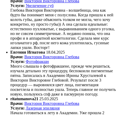
Врачи:
Виктория Викторовна Глебова
Услуги:
Увеличение губ
Глебова Виктория Викторовна - волшебница, она как
будто бы понимает меня с полуслова. Когда пришла к ней
колоть губы, даже объяснить толком не могла, чего хочу
конкретно, ну просто губы)) А она сделала идеальные:
естественно пухловатые, с выравниванием одного уголка,
но не совсем симметричные. А недавно поняла, что она
профи и в аппаратной косметологии. Сделала мне курс
игольчатого рф, после него кожа уплотнилась, гусиные
лапки ушли. Восторг!
Евгения Игнатова
18.04.2025
Врачи:
Виктория Викторовна Глебова
Услуги:
Фотофракшн
Много слышала о фотофракшене, прежде чем решиться,
изучала детально эту процедуру, беспокоили пигментные
пятна. Записалась в Академию Ирины Хрусталевой к
Виктории Викторовне Глебовой. Результат после 3
процедур — выровнялся цвет лица, пигментация
посветлела и полностью ушла. Теперь главное не получить
новую, пользуюсь спф даже в пасмурную погоду.
ritatumanova21
25.03.2025
Врачи:
Виктория Викторовна Глебова
Услуги:
Лазерная эпиляция
Начала готовиться к лету в Академии. Уже прошла 2