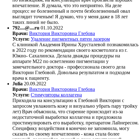
впечатление. Я думала, что это неприятно. На деле
процесс не болезненный и почти безболезненный овал
выглядит точеным! Я думаю, что у меня даже в 18 лет
таких линий не было.
792....@....ru
01.10.2022
Врачи:
Виктория Викторовна Глебова
Услуги:
Удаление пигментных пятен лазером
С клиникой Академия Ирины Хрусталевой познакомилась
в 2022 году по рекомендации своего косметолога из г.
Южно- Сахалинска. Делала дважды процедуры на
аппарате М22 по осветлению пигментации у
замечательного доктора - профессионала своего дела
Виктории Глебовой. Довольна результатом и подходом
врача к пациенту.
Julia
20.09.2022
Врачи:
Виктория Викторовна Глебова
Услуги:
Стимуляторы коллагена
Приходила на консультацию к Глебовой Виктории с
запросом увлажнить кожу и визуально убрать пару тройку
лет) Врач объяснила, что старение происходит из-за
недостаточной выработки коллагена и предложила
простимулировать его выработку, препаратом Лайнересом.
Специфику воздействия я конечно не запомнила, могу
сказать по своему впечатлению - кожа стала более