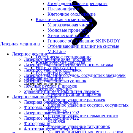
Лимфодренажные препараты
Плазмолифтинг
Клеточное омоложение
Классическая косметология
Ультразвуковая чистка
Уходовые процедуры
Химический пилинг
Гипсовое обертывание SKINBODY
Лазерная медицина
Отбеливающий пилинг на системе
M.E.Line
Лазерное лечение
Генетическое тестирование
Лазерное лечение акне, постакне
Косметические средства
Лазерное удаление перманентного макияжа
Нити Aptos (Аптос)
Лазерное удаление растяжек
Результаты работ
Лазерное удаление сосудов, сосудистых звёздочек
Лазерная медицина
Лазерное удаление татуировок
Лазерная медицина
Лечение рубцов и шрамов
Лазерное лечение
Удаление пигментных пятен лазером
Лечение рубцов и шрамов
Лазерное омоложение
Лазерное удаление растяжек
Лазерная блефаропластика
Лазерное удаление сосудов, сосудистых
Фотоомоложение
звёздочек
Лазерное омоложение CO2
Лазерное удаление перманентного
Лазерное омоложение M22
макияжа
Фотофракшн
Лазерное удаление татуировок
Фототерапия на аппарате М22
Удаление пигментных пятен лазером