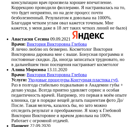
консультации врач произвела хорошее впечатление.
Коррекцию проводили филлерами. Я настраивалась на то,
что будет неприятно, но на деле процесс почти
безболезненный. Результатом я довольна на 1000%.
Благодаря четким углам овал кажется точеным. Мне
кажется, у меня даже в 18 лет таких четких линий не было)
Анастасия Сесина
09.09.2021
Врачи:
Виктория Викторовна Глебова
Я лично люблю их безмерно. Косметолог Виктория
Викторовна дарована мне с выше. Бонусная программа и
постоянные скидки. Да, иногда записаться трудновато, но
в дальнейшем твои посещения настраивает косметолог
Алина Морозова
13.11.2020
Врачи:
Виктория Викторовна Глебова
Услуги:
Уходовые процедуры
,
Контурная пластика губ
,
Раз в полгода стабильно подкалываю в Академии губы +
делаю уходы. Всегда приятно удивляет сервис и особая
педантичность врачей. Например, это первая в моём опыте
клиника, где в порядке вещей делать пациентам фото До/
После. Такая мелочь, казалось бы, но зато можно
отследить результат и преображение. Я хожу к Глебовой
Виктории Викторовне и врачом довольна на 100%.
Работает с огромной отдачей.
Пациент
22.09.2020