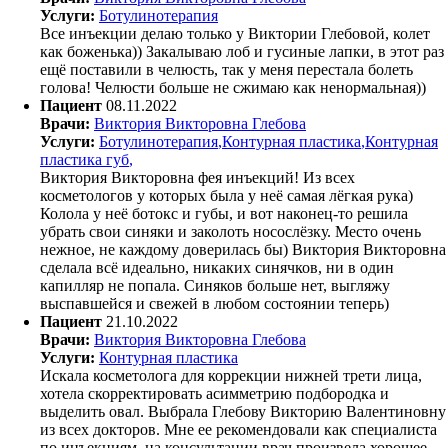
Услуги:
Ботулинотерапия
Все инъекции делаю только у Виктории Глебовой, колет
как боженька)) Закалываю лоб и гусиные лапки, в этот раз
ещё поставили в челюсть, так у меня перестала болеть
голова! Челюсти больше не сжимаю как ненормальная))
Пациент
08.11.2022
Врачи:
Виктория Викторовна Глебова
Услуги:
Ботулинотерапия
,
Контурная пластика
,
Контурная
пластика губ
,
Виктория Викторовна фея инъекций! Из всех
косметологов у которых была у неё самая лёгкая рука)
Колола у неё ботокс и губы, и вот наконец-то решила
убрать свои синяки и заколоть носослёзку. Место очень
нежное, не каждому доверилась бы) Виктория Викторовна
сделала всё идеально, никаких синячков, ни в один
капилляр не попала. Синяков больше нет, выгляжу
выспавшейся и свежей в любом состоянии теперь)
Пациент
21.10.2022
Врачи:
Виктория Викторовна Глебова
Услуги:
Контурная пластика
Искала косметолога для коррекции нижней трети лица,
хотела скорректировать асимметрию подбородка и
выделить овал. Выбрала Глебову Викторию Валентиновну
из всех докторов. Мне ее рекомендовали как специалиста
по инъекциям, на консультации врач произвела хорошее