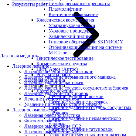
Лимфодренажные препараты
Результаты работ
Плазмолифтинг
Клеточное омоложение
Классическая косметология
Ультразвуковая чистка
Уходовые процедуры
Химический пилинг
Гипсовое обертывание SKINBODY
Отбеливающий пилинг на системе
M.E.Line
Лазерная медицина
Генетическое тестирование
Косметические средства
Лазерное лечение
Нити Aptos (Аптос)
Лазерное лечение акне, постакне
Результаты работ
Лазерное удаление перманентного макияжа
Лазерная медицина
Лазерное удаление растяжек
Лазерная медицина
Лазерное удаление сосудов, сосудистых звёздочек
Лазерное лечение
Лазерное удаление татуировок
Лечение рубцов и шрамов
Лечение рубцов и шрамов
Лазерное удаление растяжек
Удаление пигментных пятен лазером
Лазерное удаление сосудов, сосудистых
Лазерное омоложение
звёздочек
Лазерная блефаропластика
Лазерное удаление перманентного
Фотоомоложение
макияжа
Лазерное омоложение CO2
Лазерное удаление татуировок
Лазерное омоложение M22
Удаление пигментных пятен лазером