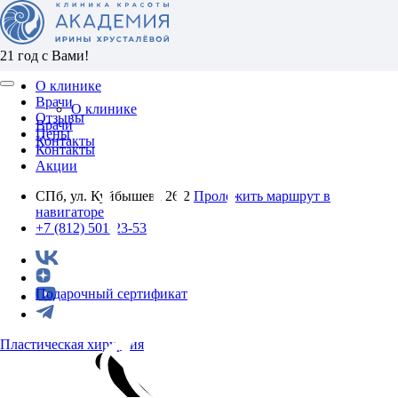
21 год с Вами!
О клинике
Врачи
О клинике
Отзывы
Врачи
Цены
Контакты
Контакты
Акции
СПб, ул. Куйбышева 26/2
Проложить маршрут в
навигаторе
+7 (812) 501-23-53
Подарочный сертификат
Пластическая хирургия