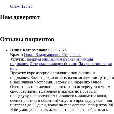
Стаж: 12 лет
Нам доверяют
Отзывы пациентов
Юлия Кагарманова
03.03.2024
Врачи:
Ольга Владимировна Сидоренко
Услуги:
Лазерная эпиляция
,
Лазерная эпиляция
подмышек
,
Лазерная эпиляция бикини
,
Лазерная эпиляция
ног
,
Прохожу курс лазерной эпиляции ног, бикини и
подмышек. Здесь прекрасно все: начиная администратором
и заканчивая мастерами. Я хожу к Сидоренко Ольге.
Очень приятная женщина, постоянно интересуется моим
самочувствием, тщательно и аккуратно проводит
процедуру, не пропускает ни одного миллиметра кожи,
очень приятная в общении! Спустя 5 процедур увеличили
интервал до 55 дней, волос на теле осталось процентов 20!
Я безумно довольная, жалею, что раньше не обратилась