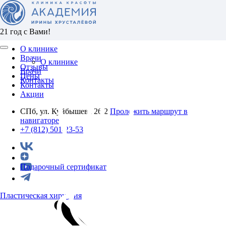
21 год с Вами!
О клинике
Врачи
О клинике
Отзывы
Врачи
Цены
Контакты
Контакты
Акции
СПб, ул. Куйбышева 26/2
Проложить маршрут в
навигаторе
+7 (812) 501-23-53
Подарочный сертификат
Пластическая хирургия