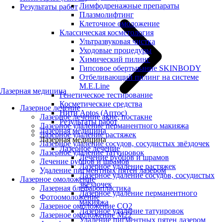
Лимфодренажные препараты
Результаты работ
Плазмолифтинг
Клеточное омоложение
Классическая косметология
Ультразвуковая чистка
Уходовые процедуры
Химический пилинг
Гипсовое обертывание SKINBODY
Отбеливающий пилинг на системе
M.E.Line
Лазерная медицина
Генетическое тестирование
Косметические средства
Лазерное лечение
Нити Aptos (Аптос)
Лазерное лечение акне, постакне
Результаты работ
Лазерное удаление перманентного макияжа
Лазерная медицина
Лазерное удаление растяжек
Лазерная медицина
Лазерное удаление сосудов, сосудистых звёздочек
Лазерное лечение
Лазерное удаление татуировок
Лечение рубцов и шрамов
Лечение рубцов и шрамов
Лазерное удаление растяжек
Удаление пигментных пятен лазером
Лазерное удаление сосудов, сосудистых
Лазерное омоложение
звёздочек
Лазерная блефаропластика
Лазерное удаление перманентного
Фотоомоложение
макияжа
Лазерное омоложение CO2
Лазерное удаление татуировок
Лазерное омоложение M22
Удаление пигментных пятен лазером