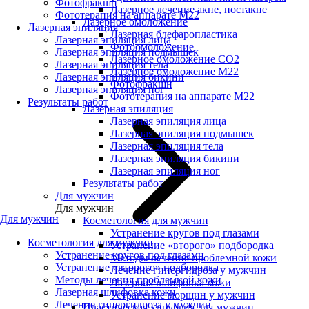
Фотофракшн
Лазерное лечение акне, постакне
Фототерапия на аппарате М22
Лазерное омоложение
Лазерная эпиляция
Лазерная блефаропластика
Лазерная эпиляция лица
Фотоомоложение
Лазерная эпиляция подмышек
Лазерное омоложение CO2
Лазерная эпиляция тела
Лазерное омоложение M22
Лазерная эпиляция бикини
Фотофракшн
Лазерная эпиляция ног
Фототерапия на аппарате М22
Результаты работ
Лазерная эпиляция
Лазерная эпиляция лица
Лазерная эпиляция подмышек
Лазерная эпиляция тела
Лазерная эпиляция бикини
Лазерная эпиляция ног
Результаты работ
Для мужчин
Для мужчин
Для мужчин
Косметология для мужчин
Устранение кругов под глазами
Косметология для мужчин
Устранение «второго» подбородка
Устранение кругов под глазами
Методы лечения проблемной кожи
Устранение «второго» подбородка
Лечение гипергидроза у мужчин
Методы лечения проблемной кожи
Лазерная шлифовка кожи
Лазерная шлифовка кожи
Устранение морщин у мужчин
Лечение гипергидроза у мужчин
Пластическая хирургия для мужчин