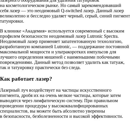
лазерного оборудования для удаления татуировок
на косметологическом рынке. Но самый зарекомендовавший
себя лазер — это неодимовый Q-switched лазер. Данный лазер
великолепно и бесследно удаляет черный, серый, синий пигмент
татуировки.
В клинике «Академия» используется современный с высоким
профилем безопасности неодимовый лазер Lutronic Spectra.
Неодимовый лазер применяет запатентованную технологию,
разработанную компанией Lutronic, — поддержание постоянной
максимальной мощности и ультракоротких импульсов для
лучшего определения мишеней с наименьшими побочными
повреждениями. Данный метод позволяет удалить как татуаж,
так и татуировку практически без следа.
Как работает лазер?
Лазерный луч воздействует на частицы искусственного
пигмента, дробя их на очень мелкие частицы, которые затем
выводятся через лимфатическую систему. При правильном
проведении процедуры у высококвалифицированных
специалистов, вы можете быть абсолютно уверенны
в безопасности, безболезненности и высокой эффективности.