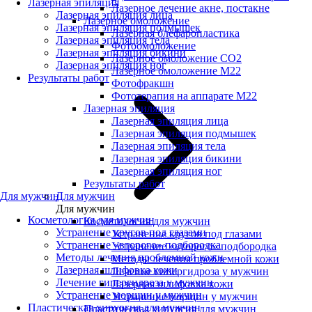
Лазерная эпиляция
Лазерное лечение акне, постакне
Лазерная эпиляция лица
Лазерное омоложение
Лазерная эпиляция подмышек
Лазерная блефаропластика
Лазерная эпиляция тела
Фотоомоложение
Лазерная эпиляция бикини
Лазерное омоложение CO2
Лазерная эпиляция ног
Лазерное омоложение M22
Результаты работ
Фотофракшн
Фототерапия на аппарате М22
Лазерная эпиляция
Лазерная эпиляция лица
Лазерная эпиляция подмышек
Лазерная эпиляция тела
Лазерная эпиляция бикини
Лазерная эпиляция ног
Результаты работ
Для мужчин
Для мужчин
Для мужчин
Косметология для мужчин
Косметология для мужчин
Устранение кругов под глазами
Устранение кругов под глазами
Устранение «второго» подбородка
Устранение «второго» подбородка
Методы лечения проблемной кожи
Методы лечения проблемной кожи
Лазерная шлифовка кожи
Лечение гипергидроза у мужчин
Лечение гипергидроза у мужчин
Лазерная шлифовка кожи
Устранение морщин у мужчин
Устранение морщин у мужчин
Пластическая хирургия для мужчин
Пластическая хирургия для мужчин