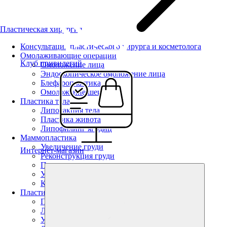
Пластическая хирургия
Консультация пластического хирурга и косметолога
Омолаживающие операции
Клуб привилегий
Омоложение лица
Эндоскопическое омоложение лица
Блефаропластика
Омоложение шеи
Пластика тела
Липосакция тела
Пластика живота
Липофилинг ягодиц
Маммопластика
Увеличение груди
Интернет-магазин
Реконструкция груди
Подтяжка груди
Уменьшение груди
Коррекция тубулярной груди
Пластика лица
Пластика лица
Липофилинг
Увеличение губ