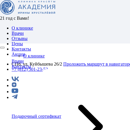
21 год с Вами!
О клинике
Врачи
Отзывы
Цены
Контакты
Акции
О клинике
Врачи
СПб, ул. Куйбышева 26/2
Проложить маршрут в навигатор
Контакты
+7 (812) 501-23-53
Подарочный сертификат