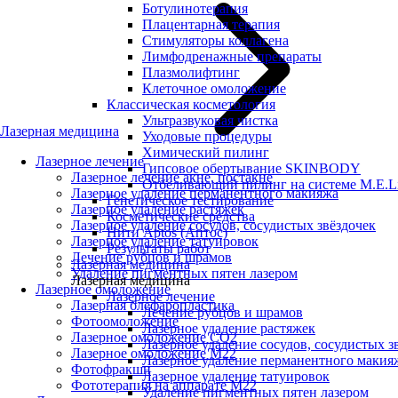
Ботулинотерапия
Плацентарная терапия
Стимуляторы коллагена
Лимфодренажные препараты
Плазмолифтинг
Клеточное омоложение
Классическая косметология
Ультразвуковая чистка
Лазерная медицина
Уходовые процедуры
Химический пилинг
Лазерное лечение
Гипсовое обертывание SKINBODY
Лазерное лечение акне, постакне
Отбеливающий пилинг на системе M.E.L
Лазерное удаление перманентного макияжа
Генетическое тестирование
Лазерное удаление растяжек
Косметические средства
Лазерное удаление сосудов, сосудистых звёздочек
Нити Aptos (Аптос)
Лазерное удаление татуировок
Результаты работ
Лечение рубцов и шрамов
Лазерная медицина
Удаление пигментных пятен лазером
Лазерная медицина
Лазерное омоложение
Лазерное лечение
Лазерная блефаропластика
Лечение рубцов и шрамов
Фотоомоложение
Лазерное удаление растяжек
Лазерное омоложение CO2
Лазерное удаление сосудов, сосудистых з
Лазерное омоложение M22
Лазерное удаление перманентного макия
Фотофракшн
Лазерное удаление татуировок
Фототерапия на аппарате М22
Удаление пигментных пятен лазером