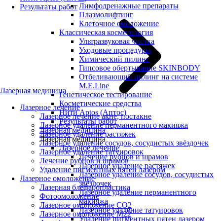
Лимфодренажные препараты
Результаты работ
Плазмолифтинг
Клеточное омоложение
Классическая косметология
Ультразвуковая чистка
Уходовые процедуры
Химический пилинг
Гипсовое обертывание SKINBODY
Отбеливающий пилинг на системе
M.E.Line
Лазерная медицина
Генетическое тестирование
Косметические средства
Лазерное лечение
Нити Aptos (Аптос)
Лазерное лечение акне, постакне
Результаты работ
Лазерное удаление перманентного макияжа
Лазерная медицина
Лазерное удаление растяжек
Лазерная медицина
Лазерное удаление сосудов, сосудистых звёздочек
Лазерное лечение
Лазерное удаление татуировок
Лечение рубцов и шрамов
Лечение рубцов и шрамов
Лазерное удаление растяжек
Удаление пигментных пятен лазером
Лазерное удаление сосудов, сосудистых
Лазерное омоложение
звёздочек
Лазерная блефаропластика
Лазерное удаление перманентного
Фотоомоложение
макияжа
Лазерное омоложение CO2
Лазерное удаление татуировок
Лазерное омоложение M22
Удаление пигментных пятен лазером