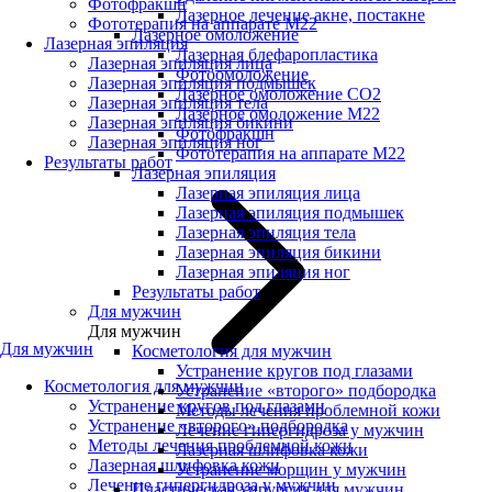
Фотофракшн
Лазерное лечение акне, постакне
Фототерапия на аппарате М22
Лазерное омоложение
Лазерная эпиляция
Лазерная блефаропластика
Лазерная эпиляция лица
Фотоомоложение
Лазерная эпиляция подмышек
Лазерное омоложение CO2
Лазерная эпиляция тела
Лазерное омоложение M22
Лазерная эпиляция бикини
Фотофракшн
Лазерная эпиляция ног
Фототерапия на аппарате М22
Результаты работ
Лазерная эпиляция
Лазерная эпиляция лица
Лазерная эпиляция подмышек
Лазерная эпиляция тела
Лазерная эпиляция бикини
Лазерная эпиляция ног
Результаты работ
Для мужчин
Для мужчин
Для мужчин
Косметология для мужчин
Устранение кругов под глазами
Косметология для мужчин
Устранение «второго» подбородка
Устранение кругов под глазами
Методы лечения проблемной кожи
Устранение «второго» подбородка
Лечение гипергидроза у мужчин
Методы лечения проблемной кожи
Лазерная шлифовка кожи
Лазерная шлифовка кожи
Устранение морщин у мужчин
Лечение гипергидроза у мужчин
Пластическая хирургия для мужчин