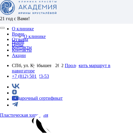
21 год с Вами!
О клинике
Врачи
О клинике
Отзывы
Врачи
Цены
Контакты
Контакты
Акции
СПб, ул. Куйбышева 26/2
Проложить маршрут в
навигаторе
+7 (812) 501-23-53
Подарочный сертификат
Пластическая хирургия