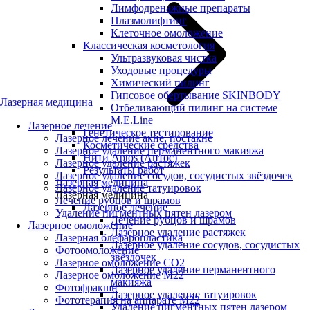
Лимфодренажные препараты
Плазмолифтинг
Клеточное омоложение
Классическая косметология
Ультразвуковая чистка
Уходовые процедуры
Химический пилинг
Гипсовое обертывание SKINBODY
Лазерная медицина
Отбеливающий пилинг на системе
M.E.Line
Лазерное лечение
Генетическое тестирование
Лазерное лечение акне, постакне
Косметические средства
Лазерное удаление перманентного макияжа
Нити Aptos (Аптос)
Лазерное удаление растяжек
Результаты работ
Лазерное удаление сосудов, сосудистых звёздочек
Лазерная медицина
Лазерное удаление татуировок
Лазерная медицина
Лечение рубцов и шрамов
Лазерное лечение
Удаление пигментных пятен лазером
Лечение рубцов и шрамов
Лазерное омоложение
Лазерное удаление растяжек
Лазерная блефаропластика
Лазерное удаление сосудов, сосудистых
Фотоомоложение
звёздочек
Лазерное омоложение CO2
Лазерное удаление перманентного
Лазерное омоложение M22
макияжа
Фотофракшн
Лазерное удаление татуировок
Фототерапия на аппарате М22
Удаление пигментных пятен лазером