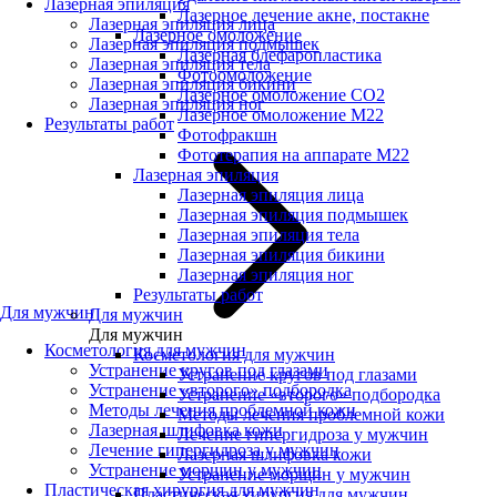
Лазерная эпиляция
Лазерное лечение акне, постакне
Лазерная эпиляция лица
Лазерное омоложение
Лазерная эпиляция подмышек
Лазерная блефаропластика
Лазерная эпиляция тела
Фотоомоложение
Лазерная эпиляция бикини
Лазерное омоложение CO2
Лазерная эпиляция ног
Лазерное омоложение M22
Результаты работ
Фотофракшн
Фототерапия на аппарате М22
Лазерная эпиляция
Лазерная эпиляция лица
Лазерная эпиляция подмышек
Лазерная эпиляция тела
Лазерная эпиляция бикини
Лазерная эпиляция ног
Результаты работ
Для мужчин
Для мужчин
Для мужчин
Косметология для мужчин
Косметология для мужчин
Устранение кругов под глазами
Устранение кругов под глазами
Устранение «второго» подбородка
Устранение «второго» подбородка
Методы лечения проблемной кожи
Методы лечения проблемной кожи
Лазерная шлифовка кожи
Лечение гипергидроза у мужчин
Лечение гипергидроза у мужчин
Лазерная шлифовка кожи
Устранение морщин у мужчин
Устранение морщин у мужчин
Пластическая хирургия для мужчин
Пластическая хирургия для мужчин