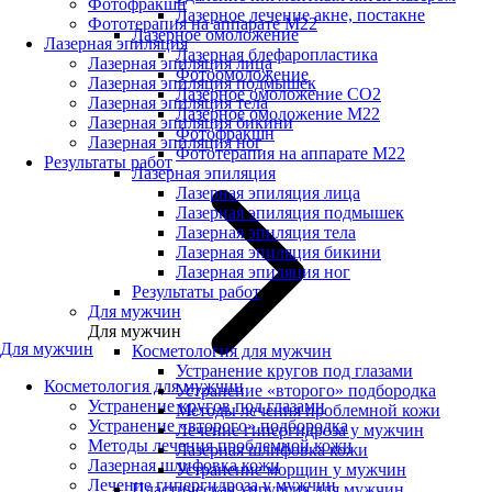
Фотофракшн
Лазерное лечение акне, постакне
Фототерапия на аппарате М22
Лазерное омоложение
Лазерная эпиляция
Лазерная блефаропластика
Лазерная эпиляция лица
Фотоомоложение
Лазерная эпиляция подмышек
Лазерное омоложение CO2
Лазерная эпиляция тела
Лазерное омоложение M22
Лазерная эпиляция бикини
Фотофракшн
Лазерная эпиляция ног
Фототерапия на аппарате М22
Результаты работ
Лазерная эпиляция
Лазерная эпиляция лица
Лазерная эпиляция подмышек
Лазерная эпиляция тела
Лазерная эпиляция бикини
Лазерная эпиляция ног
Результаты работ
Для мужчин
Для мужчин
Для мужчин
Косметология для мужчин
Устранение кругов под глазами
Косметология для мужчин
Устранение «второго» подбородка
Устранение кругов под глазами
Методы лечения проблемной кожи
Устранение «второго» подбородка
Лечение гипергидроза у мужчин
Методы лечения проблемной кожи
Лазерная шлифовка кожи
Лазерная шлифовка кожи
Устранение морщин у мужчин
Лечение гипергидроза у мужчин
Пластическая хирургия для мужчин