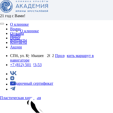
21 год с Вами!
О клинике
Врачи
О клинике
Отзывы
Врачи
Цены
Контакты
Контакты
Акции
СПб, ул. Куйбышева 26/2
Проложить маршрут в
навигаторе
+7 (812) 501-23-53
Подарочный сертификат
Пластическая хирургия