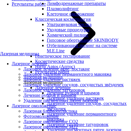
Лимфодренажные препараты
Результаты работ
Плазмолифтинг
Клеточное омоложение
Классическая косметология
Ультразвуковая чистка
Уходовые процедуры
Химический пилинг
Гипсовое обертывание SKINBODY
Отбеливающий пилинг на системе
M.E.Line
Лазерная медицина
Генетическое тестирование
Косметические средства
Лазерное лечение
Нити Aptos (Аптос)
Лазерное лечение акне, постакне
Результаты работ
Лазерное удаление перманентного макияжа
Лазерная медицина
Лазерное удаление растяжек
Лазерная медицина
Лазерное удаление сосудов, сосудистых звёздочек
Лазерное лечение
Лазерное удаление татуировок
Лечение рубцов и шрамов
Лечение рубцов и шрамов
Лазерное удаление растяжек
Удаление пигментных пятен лазером
Лазерное удаление сосудов, сосудистых
Лазерное омоложение
звёздочек
Лазерная блефаропластика
Лазерное удаление перманентного
Фотоомоложение
макияжа
Лазерное омоложение CO2
Лазерное удаление татуировок
Лазерное омоложение M22
Удаление пигментных пятен лазером