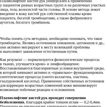
Плазмолифтинг кистей рук универсален к применению
у пациентов разных возрастных групп и на различных участках
лица, тела, волосистой части головы. В основе метода лежит
введение в кожу кистей рук собственной плазмы крови
пациента, богатой тромбоцитами, а также фибринового
аутогеля, богатого тромбином.
Чтобы понять суть методики, необходимо понимать, что такое
тромбоциты. Являясь источником хемокинов, цитокинов и др.,
они активно мигрируют к месту возникшей проблемы
и выполняют заживление естественным путем.
Как результат — нормализуются физиологические процессы
в тканях, улучшается крово- и лимфообращение.
Восстанавливаются благоприятные условия внутренней среды,
в которой начинают активно и «правильно» функционировать
синтетические процессы (синтез коллагена, эластина,
гиалуроновой кислоты). Применение собственных источников
для коррекции возрастных изменений кожи минимизирует
возможные побочные реакции и осложнения.
Плазмолифтинг кистей рук проходит совершенно
безболезненно
, благодаря крайне тонким иглам — 0,2-0,4мм.
Процедура не предполагает длительного реабилитационного