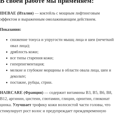
В своей работе мы применяем:
IDEBAE (Италия)
— коктейль с мощным лифтинговым
эффектом и выраженным омолаживающим действием.
Показания:
снижение тонуса и упругости мышц лица и шеи (нечеткий
овал лица);
дряблость кожи;
все типы старения кожи;
гиперпигментация;
мелкие и глубокие морщины в области овала лица, шеи и
декольте;
постакне, рубцы, стрии.
HAIRCARE (Франция)
— содержит витамины В3, В5, В6, В8,
В12, аргинин, цистеин, глютамин, глицин, орнитин, глюконат
цинка.
Улучшает
трофику кожи волосистой части головы, что
стимулирует рост волос и предупреждает преждевременную