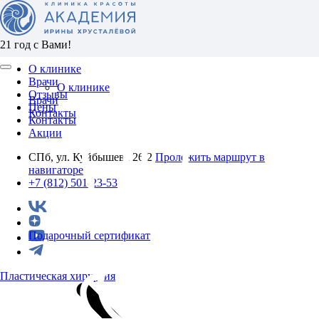
21 год с Вами!
О клинике
Врачи
О клинике
Отзывы
Врачи
Цены
Контакты
Контакты
Акции
СПб, ул. Куйбышева 26/2
Проложить маршрут в
навигаторе
+7 (812) 501-23-53
Подарочный сертификат
Пластическая хирургия