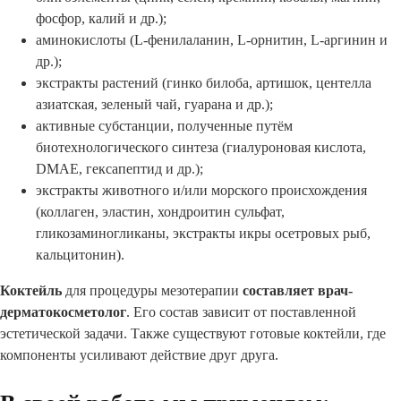
фосфор, калий и др.);
аминокислоты (L-фенилаланин, L-орнитин, L-аргинин и
др.);
экстракты растений (гинко билоба, артишок, центелла
азиатская, зеленый чай, гуарана и др.);
активные субстанции, полученные путём
биотехнологического синтеза (гиалуроновая кислота,
DMAE, гексапептид и др.);
экстракты животного и/или морского происхождения
(коллаген, эластин, хондроитин сульфат,
гликозаминогликаны, экстракты икры осетровых рыб,
кальцитонин).
Коктейль
для процедуры мезотерапии
составляет врач-
дерматокосметолог
. Его состав зависит от поставленной
эстетической задачи. Также существуют готовые коктейли, где
компоненты усиливают действие друг друга.