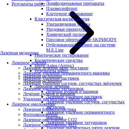
Лимфодренажные препараты
Результаты работ
Плазмолифтинг
Клеточное омоложение
Классическая косметология
Ультразвуковая чистка
Уходовые процедуры
Химический пилинг
Гипсовое обертывание SKINBODY
Отбеливающий пилинг на системе
M.E.Line
Лазерная медицина
Генетическое тестирование
Косметические средства
Лазерное лечение
Нити Aptos (Аптос)
Лазерное лечение акне, постакне
Результаты работ
Лазерное удаление перманентного макияжа
Лазерная медицина
Лазерное удаление растяжек
Лазерная медицина
Лазерное удаление сосудов, сосудистых звёздочек
Лазерное лечение
Лазерное удаление татуировок
Лечение рубцов и шрамов
Лечение рубцов и шрамов
Лазерное удаление растяжек
Удаление пигментных пятен лазером
Лазерное удаление сосудов, сосудистых
Лазерное омоложение
звёздочек
Лазерная блефаропластика
Лазерное удаление перманентного
Фотоомоложение
макияжа
Лазерное омоложение CO2
Лазерное удаление татуировок
Лазерное омоложение M22
Удаление пигментных пятен лазером