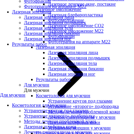
Фотофракшн
Лазерное лечение акне, постакне
Фототерапия на аппарате М22
Лазерное омоложение
Лазерная эпиляция
Лазерная блефаропластика
Лазерная эпиляция лица
Фотоомоложение
Лазерная эпиляция подмышек
Лазерное омоложение CO2
Лазерная эпиляция тела
Лазерное омоложение M22
Лазерная эпиляция бикини
Фотофракшн
Лазерная эпиляция ног
Фототерапия на аппарате М22
Результаты работ
Лазерная эпиляция
Лазерная эпиляция лица
Лазерная эпиляция подмышек
Лазерная эпиляция тела
Лазерная эпиляция бикини
Лазерная эпиляция ног
Результаты работ
Для мужчин
Для мужчин
Для мужчин
Косметология для мужчин
Устранение кругов под глазами
Косметология для мужчин
Устранение «второго» подбородка
Устранение кругов под глазами
Методы лечения проблемной кожи
Устранение «второго» подбородка
Лечение гипергидроза у мужчин
Методы лечения проблемной кожи
Лазерная шлифовка кожи
Лазерная шлифовка кожи
Устранение морщин у мужчин
Лечение гипергидроза у мужчин
Пластическая хирургия для мужчин