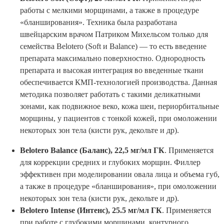
работы с мелкими морщинами, а также в процедуре
«бланширования». Техника была разработана
швейцарским врачом Патриком Михельсом только для
семейства Belotero (Soft и Balance) — то есть введение
препарата максимально поверхностно. Однородность
препарата и высокая интеграция во введенные ткани
обеспечивается КМП-технологией производства. Данная
методика позволяет работать с такими деликатными
зонами, как подвижное веко, кожа шеи, периорбитальные
морщины, у пациентов с тонкой кожей, при омоложении
некоторых зон тела (кисти рук, декольте и др).
Belotero Balance (Баланс), 22,5 мг/мл ГК
. Применяется
для коррекции средних и глубоких морщин. Филлер
эффективен при моделировании овала лица и объема губ,
а также в процедуре «бланширования», при омоложении
некоторых зон тела (кисти рук, декольте и др).
Belotero Intense (Интенс), 25.5 мг/мл ГК
. Применяется
при работе с глубокими морщинами, контурного