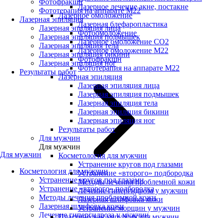
Фотофракшн
Лазерное лечение акне, постакне
Фототерапия на аппарате М22
Лазерное омоложение
Лазерная эпиляция
Лазерная блефаропластика
Лазерная эпиляция лица
Фотоомоложение
Лазерная эпиляция подмышек
Лазерное омоложение CO2
Лазерная эпиляция тела
Лазерное омоложение M22
Лазерная эпиляция бикини
Фотофракшн
Лазерная эпиляция ног
Фототерапия на аппарате М22
Результаты работ
Лазерная эпиляция
Лазерная эпиляция лица
Лазерная эпиляция подмышек
Лазерная эпиляция тела
Лазерная эпиляция бикини
Лазерная эпиляция ног
Результаты работ
Для мужчин
Для мужчин
Для мужчин
Косметология для мужчин
Устранение кругов под глазами
Косметология для мужчин
Устранение «второго» подбородка
Устранение кругов под глазами
Методы лечения проблемной кожи
Устранение «второго» подбородка
Лечение гипергидроза у мужчин
Методы лечения проблемной кожи
Лазерная шлифовка кожи
Лазерная шлифовка кожи
Устранение морщин у мужчин
Лечение гипергидроза у мужчин
Пластическая хирургия для мужчин