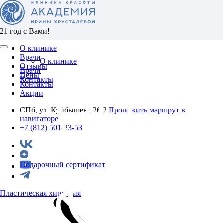
21 год с Вами!
О клинике
Врачи
О клинике
Отзывы
Врачи
Цены
Контакты
Контакты
Акции
СПб, ул. Куйбышева 26/2
Проложить маршрут в
навигаторе
+7 (812) 501-23-53
Подарочный сертификат
Пластическая хирургия