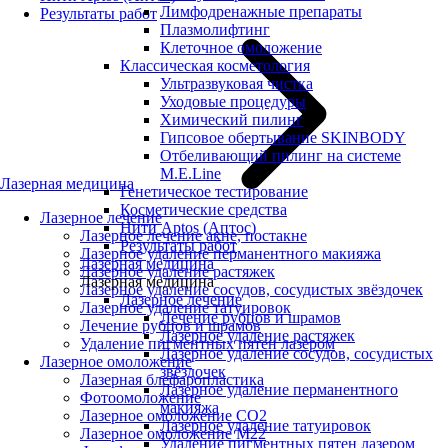
Лимфодренажные препараты
Результаты работ
Плазмолифтинг
Клеточное омоложение
Классическая косметология
Ультразвуковая чистка
Уходовые процедуры
Химический пилинг
Гипсовое обертывание SKINBODY
Отбеливающий пилинг на системе
M.E.Line
Лазерная медицина
Генетическое тестирование
Косметические средства
Лазерное лечение
Нити Aptos (Аптос)
Лазерное лечение акне, постакне
Результаты работ
Лазерное удаление перманентного макияжа
Лазерная медицина
Лазерное удаление растяжек
Лазерная медицина
Лазерное удаление сосудов, сосудистых звёздочек
Лазерное лечение
Лазерное удаление татуировок
Лечение рубцов и шрамов
Лечение рубцов и шрамов
Лазерное удаление растяжек
Удаление пигментных пятен лазером
Лазерное удаление сосудов, сосудистых
Лазерное омоложение
звёздочек
Лазерная блефаропластика
Лазерное удаление перманентного
Фотоомоложение
макияжа
Лазерное омоложение CO2
Лазерное удаление татуировок
Лазерное омоложение M22
Удаление пигментных пятен лазером