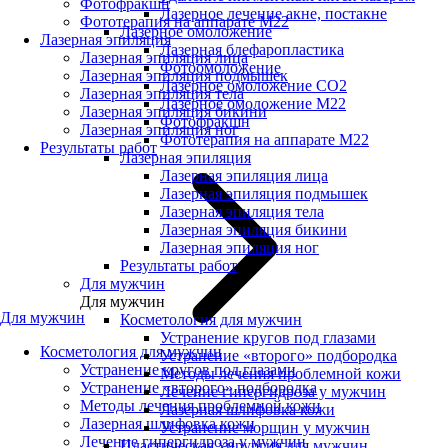
Фотофракшн
Лазерное лечение акне, постакне
Фототерапия на аппарате М22
Лазерное омоложение
Лазерная эпиляция
Лазерная блефаропластика
Лазерная эпиляция лица
Фотоомоложение
Лазерная эпиляция подмышек
Лазерное омоложение CO2
Лазерная эпиляция тела
Лазерное омоложение M22
Лазерная эпиляция бикини
Фотофракшн
Лазерная эпиляция ног
Фототерапия на аппарате М22
Результаты работ
Лазерная эпиляция
Лазерная эпиляция лица
Лазерная эпиляция подмышек
Лазерная эпиляция тела
Лазерная эпиляция бикини
Лазерная эпиляция ног
Результаты работ
Для мужчин
Для мужчин
Для мужчин
Косметология для мужчин
Устранение кругов под глазами
Косметология для мужчин
Устранение «второго» подбородка
Устранение кругов под глазами
Методы лечения проблемной кожи
Устранение «второго» подбородка
Лечение гипергидроза у мужчин
Методы лечения проблемной кожи
Лазерная шлифовка кожи
Лазерная шлифовка кожи
Устранение морщин у мужчин
Лечение гипергидроза у мужчин
Пластическая хирургия для мужчин