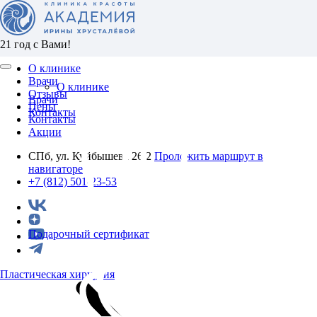
21 год с Вами!
О клинике
Врачи
О клинике
Отзывы
Врачи
Цены
Контакты
Контакты
Акции
СПб, ул. Куйбышева 26/2
Проложить маршрут в
навигаторе
+7 (812) 501-23-53
Подарочный сертификат
Пластическая хирургия