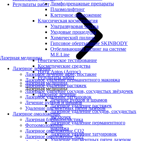
Лимфодренажные препараты
Результаты работ
Плазмолифтинг
Клеточное омоложение
Классическая косметология
Ультразвуковая чистка
Уходовые процедуры
Химический пилинг
Гипсовое обертывание SKINBODY
Отбеливающий пилинг на системе
M.E.Line
Лазерная медицина
Генетическое тестирование
Косметические средства
Лазерное лечение
Нити Aptos (Аптос)
Лазерное лечение акне, постакне
Результаты работ
Лазерное удаление перманентного макияжа
Лазерная медицина
Лазерное удаление растяжек
Лазерная медицина
Лазерное удаление сосудов, сосудистых звёздочек
Лазерное лечение
Лазерное удаление татуировок
Лечение рубцов и шрамов
Лечение рубцов и шрамов
Лазерное удаление растяжек
Удаление пигментных пятен лазером
Лазерное удаление сосудов, сосудистых
Лазерное омоложение
звёздочек
Лазерная блефаропластика
Лазерное удаление перманентного
Фотоомоложение
макияжа
Лазерное омоложение CO2
Лазерное удаление татуировок
Лазерное омоложение M22
Удаление пигментных пятен лазером