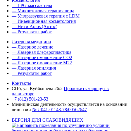
Косметология
— LPG-массаж тела
— Микротоковая терапия лица
— Ультразвуковая терапия с LDM
— Инъекционная косметология
— Нити Aptos (Аптос)
— Результаты работ
Лазерная медицина
— Лазерное лечение
— Лазерная блефаропластика
— Лазерное омоложение CO2
— Лазерное омоложение M22
— Лазерная эпиляция
— Результаты работ
Контакты
СПб, ул. Куйбышева 26/2
Проложить маршрут в
навигаторе
+7 (812) 501-23-53
Медицинская деятельность осуществляется на основании
лицензии
№ Л041-01148-78/00562647
ВЕРСИЯ ДЛЯ СЛАБОВИДЯЩИХ