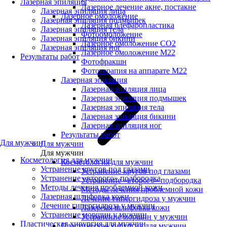
Лазерная эпиляция
Лазерное лечение акне, постакне
Лазерная эпиляция лица
Лазерное омоложение
Лазерная эпиляция подмышек
Лазерная блефаропластика
Лазерная эпиляция тела
Фотоомоложение
Лазерная эпиляция бикини
Лазерное омоложение CO2
Лазерная эпиляция ног
Лазерное омоложение M22
Результаты работ
Фотофракшн
Фототерапия на аппарате М22
Лазерная эпиляция
Лазерная эпиляция лица
Лазерная эпиляция подмышек
Лазерная эпиляция тела
Лазерная эпиляция бикини
Лазерная эпиляция ног
Результаты работ
Для мужчин
Для мужчин
Для мужчин
Косметология для мужчин
Косметология для мужчин
Устранение кругов под глазами
Устранение кругов под глазами
Устранение «второго» подбородка
Устранение «второго» подбородка
Методы лечения проблемной кожи
Методы лечения проблемной кожи
Лазерная шлифовка кожи
Лечение гипергидроза у мужчин
Лечение гипергидроза у мужчин
Лазерная шлифовка кожи
Устранение морщин у мужчин
Устранение морщин у мужчин
Пластическая хирургия для мужчин
Пластическая хирургия для мужчин