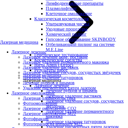
Лимфодренажные препараты
Плазмолифтинг
Клеточное омоложение
Классическая косметология
Ультразвуковая чистка
Уходовые процедуры
Химический пилинг
Гипсовое обертывание SKINBODY
Лазерная медицина
Отбеливающий пилинг на системе
M.E.Line
Лазерное лечение
Генетическое тестирование
Лазерное лечение акне, постакне
Косметические средства
Лазерное удаление перманентного макияжа
Нити Aptos (Аптос)
Лазерное удаление растяжек
Результаты работ
Лазерное удаление сосудов, сосудистых звёздочек
Лазерная медицина
Лазерное удаление татуировок
Лазерная медицина
Лечение рубцов и шрамов
Лазерное лечение
Удаление пигментных пятен лазером
Лечение рубцов и шрамов
Лазерное омоложение
Лазерное удаление растяжек
Лазерная блефаропластика
Лазерное удаление сосудов, сосудистых
Фотоомоложение
звёздочек
Лазерное омоложение CO2
Лазерное удаление перманентного
Лазерное омоложение M22
макияжа
Фотофракшн
Лазерное удаление татуировок
Фототерапия на аппарате М22
Удаление пигментных пятен лазером