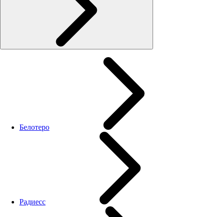
Белотеро
Радиесс