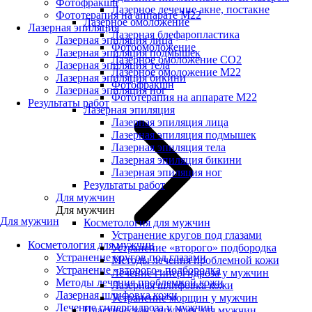
Фотофракшн
Лазерное лечение акне, постакне
Фототерапия на аппарате М22
Лазерное омоложение
Лазерная эпиляция
Лазерная блефаропластика
Лазерная эпиляция лица
Фотоомоложение
Лазерная эпиляция подмышек
Лазерное омоложение CO2
Лазерная эпиляция тела
Лазерное омоложение M22
Лазерная эпиляция бикини
Фотофракшн
Лазерная эпиляция ног
Фототерапия на аппарате М22
Результаты работ
Лазерная эпиляция
Лазерная эпиляция лица
Лазерная эпиляция подмышек
Лазерная эпиляция тела
Лазерная эпиляция бикини
Лазерная эпиляция ног
Результаты работ
Для мужчин
Для мужчин
Для мужчин
Косметология для мужчин
Устранение кругов под глазами
Косметология для мужчин
Устранение «второго» подбородка
Устранение кругов под глазами
Методы лечения проблемной кожи
Устранение «второго» подбородка
Лечение гипергидроза у мужчин
Методы лечения проблемной кожи
Лазерная шлифовка кожи
Лазерная шлифовка кожи
Устранение морщин у мужчин
Лечение гипергидроза у мужчин
Пластическая хирургия для мужчин