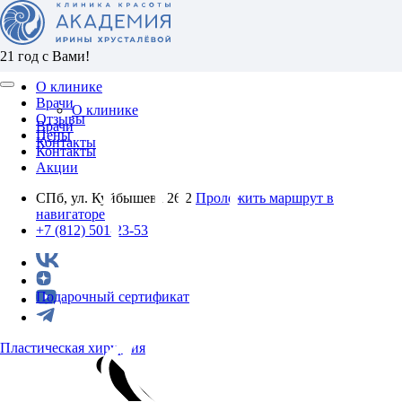
21 год с Вами!
О клинике
Врачи
О клинике
Отзывы
Врачи
Цены
Контакты
Контакты
Акции
СПб, ул. Куйбышева 26/2
Проложить маршрут в
навигаторе
+7 (812) 501-23-53
Подарочный сертификат
Пластическая хирургия