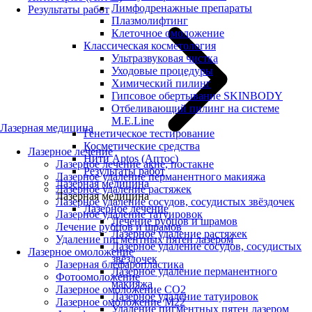
Лимфодренажные препараты
Результаты работ
Плазмолифтинг
Клеточное омоложение
Классическая косметология
Ультразвуковая чистка
Уходовые процедуры
Химический пилинг
Гипсовое обертывание SKINBODY
Отбеливающий пилинг на системе
M.E.Line
Лазерная медицина
Генетическое тестирование
Косметические средства
Лазерное лечение
Нити Aptos (Аптос)
Лазерное лечение акне, постакне
Результаты работ
Лазерное удаление перманентного макияжа
Лазерная медицина
Лазерное удаление растяжек
Лазерная медицина
Лазерное удаление сосудов, сосудистых звёздочек
Лазерное лечение
Лазерное удаление татуировок
Лечение рубцов и шрамов
Лечение рубцов и шрамов
Лазерное удаление растяжек
Удаление пигментных пятен лазером
Лазерное удаление сосудов, сосудистых
Лазерное омоложение
звёздочек
Лазерная блефаропластика
Лазерное удаление перманентного
Фотоомоложение
макияжа
Лазерное омоложение CO2
Лазерное удаление татуировок
Лазерное омоложение M22
Удаление пигментных пятен лазером