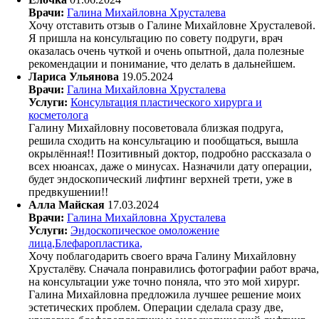
Врачи:
Галина Михайловна Хрусталева
Хочу отставить отзыв о Галине Михайловне Хрусталевой.
Я пришла на консультацию по совету подруги, врач
оказалась очень чуткой и очень опытной, дала полезные
рекомендации и понимание, что делать в дальнейшем.
​Лариса Ульянова
19.05.2024
Врачи:
Галина Михайловна Хрусталева
Услуги:
Консультация пластического хирурга и
косметолога
Галину Михайловну посоветовала близкая подруга,
решила сходить на консультацию и пообщаться, вышла
окрылённая!! Позитивный доктор, подробно рассказала о
всех нюансах, даже о минусах. Назначили дату операции,
будет эндоскопический лифтинг верхней трети, уже в
предвкушении!!
Алла Майская
17.03.2024
Врачи:
Галина Михайловна Хрусталева
Услуги:
Эндоскопическое омоложение
лица
,
Блефаропластика
,
Хочу поблагодарить своего врача Галину Михайловну
Хрусталёву. Сначала понравились фотографии работ врача,
на консультации уже точно поняла, что это мой хирург.
Галина Михайловна предложила лучшее решение моих
эстетических проблем. Операции сделала сразу две,