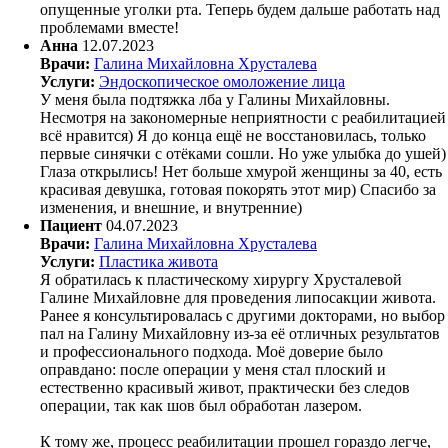
опущенные уголки рта. Теперь будем дальше работать над
проблемами вместе!
Анна
12.07.2023
Врачи:
Галина Михайловна Хрусталева
Услуги:
Эндоскопическое омоложение лица
У меня была подтяжка лба у Галины Михайловны.
Несмотря на закономерные неприятности с реабилитацией
всё нравится) Я до конца ещё не восстановилась, только
первые синячки с отёками сошли. Но уже улыбка до ушей)
Глаза открылись! Нет больше хмурой женщины за 40, есть
красивая девушка, готовая покорять этот мир) Спасибо за
изменения, и внешние, и внутренние)
Пациент
04.07.2023
Врачи:
Галина Михайловна Хрусталева
Услуги:
Пластика живота
Я обратилась к пластическому хирургу Хрусталевой
Галине Михайловне для проведения липосакции живота.
Ранее я консультировалась с другими докторами, но выбор
пал на Галину Михайловну из-за её отличных результатов
и профессионального подхода. Моё доверие было
оправдано: после операции у меня стал плоский и
естественно красивый живот, практически без следов
операции, так как шов был обработан лазером.
К тому же, процесс реабилитации прошел гораздо легче,