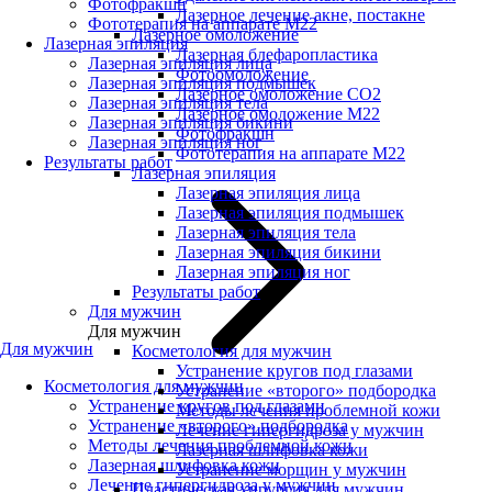
Фотофракшн
Лазерное лечение акне, постакне
Фототерапия на аппарате М22
Лазерное омоложение
Лазерная эпиляция
Лазерная блефаропластика
Лазерная эпиляция лица
Фотоомоложение
Лазерная эпиляция подмышек
Лазерное омоложение CO2
Лазерная эпиляция тела
Лазерное омоложение M22
Лазерная эпиляция бикини
Фотофракшн
Лазерная эпиляция ног
Фототерапия на аппарате М22
Результаты работ
Лазерная эпиляция
Лазерная эпиляция лица
Лазерная эпиляция подмышек
Лазерная эпиляция тела
Лазерная эпиляция бикини
Лазерная эпиляция ног
Результаты работ
Для мужчин
Для мужчин
Для мужчин
Косметология для мужчин
Устранение кругов под глазами
Косметология для мужчин
Устранение «второго» подбородка
Устранение кругов под глазами
Методы лечения проблемной кожи
Устранение «второго» подбородка
Лечение гипергидроза у мужчин
Методы лечения проблемной кожи
Лазерная шлифовка кожи
Лазерная шлифовка кожи
Устранение морщин у мужчин
Лечение гипергидроза у мужчин
Пластическая хирургия для мужчин