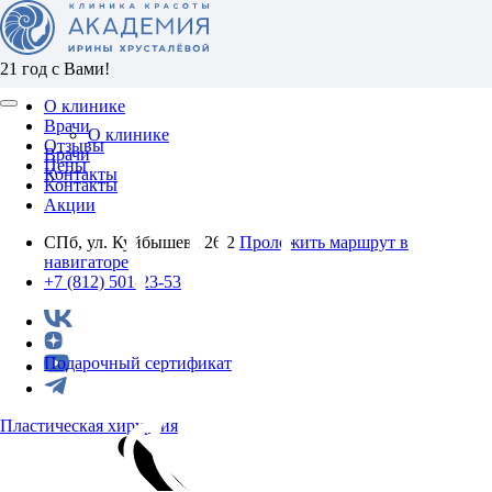
21 год с Вами!
О клинике
Врачи
О клинике
Отзывы
Врачи
Цены
Контакты
Контакты
Акции
СПб, ул. Куйбышева 26/2
Проложить маршрут в
навигаторе
+7 (812) 501-23-53
Подарочный сертификат
Пластическая хирургия