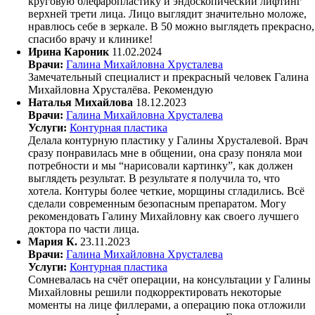
круговую блефаропластику и эндоскопический лифтинг
верхней трети лица. Лицо выглядит значительно моложе,
нравлюсь себе в зеркале. В 50 можно выглядеть прекрасно,
спасибо врачу и клинике!
Ирина Кароник
11.02.2024
Врачи:
Галина Михайловна Хрусталева
Замечательный специалист и прекрасный человек Галина
Михайловна Хрусталёва. Рекомендую
​Наталья Михайлова
18.12.2023
Врачи:
Галина Михайловна Хрусталева
Услуги:
Контурная пластика
Делала контурную пластику у Галины Хрусталевой. Врач
сразу понравилась мне в общении, она сразу поняла мои
потребности и мы “нарисовали картинку”, как должен
выглядеть результат. В результате я получила то, что
хотела. Контуры более четкие, морщины сгладились. Всё
сделали современным безопасным препаратом. Могу
рекомендовать Галину Михайловну как своего лучшего
доктора по части лица.
Мария К.
23.11.2023
Врачи:
Галина Михайловна Хрусталева
Услуги:
Контурная пластика
Сомневалась на счёт операции, на консультации у Галины
Михайловны решили подкорректировать некоторые
моменты на лице филлерами, а операцию пока отложили