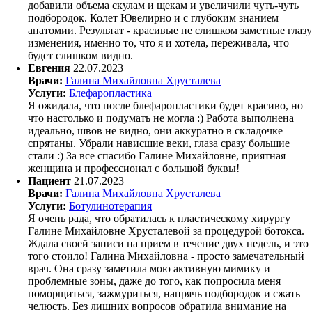
добавили объема скулам и щекам и увеличили чуть-чуть
подбородок. Колет Ювелирно и с глубоким знанием
анатомии. Результат - красивые не слишком заметные глазу
изменения, именно то, что я и хотела, переживала, что
будет слишком видно.
Евгения
22.07.2023
Врачи:
Галина Михайловна Хрусталева
Услуги:
Блефаропластика
Я ожидала, что после блефаропластики будет красиво, но
что настолько и подумать не могла :) Работа выполнена
идеально, швов не видно, они аккуратно в складочке
спрятаны. Убрали нависшие веки, глаза сразу большие
стали :) За все спасибо Галине Михайловне, приятная
женщина и профессионал с большой буквы!
Пациент
21.07.2023
Врачи:
Галина Михайловна Хрусталева
Услуги:
Ботулинотерапия
Я очень рада, что обратилась к пластическому хирургу
Галине Михайловне Хрусталевой за процедурой ботокса.
Ждала своей записи на прием в течение двух недель, и это
того стоило! Галина Михайловна - просто замечательный
врач. Она сразу заметила мою активную мимику и
проблемные зоны, даже до того, как попросила меня
поморщиться, зажмуриться, напрячь подбородок и сжать
челюсть. Без лишних вопросов обратила внимание на