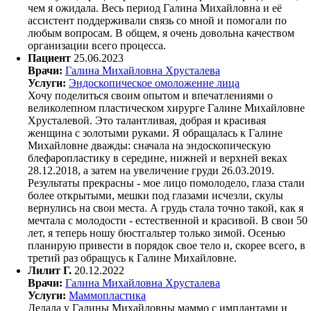
чем я ожидала. Весь период Галина Михайловна и её
ассистент поддерживали связь со мной и помогали по
любым вопросам. В общем, я очень довольна качеством
организации всего процесса.
Пациент
25.06.2023
Врачи:
Галина Михайловна Хрусталева
Услуги:
Эндоскопическое омоложение лица
Хочу поделиться своим опытом и впечатлениями о
великолепном пластическом хирурге Галине Михайловне
Хрусталевой. Это талантливая, добрая и красивая
женщина с золотыми руками. Я обращалась к Галине
Михайловне дважды: сначала на эндоскопическую
блефаропластику в середине, нижней и верхней веках
28.12.2018, а затем на увеличение груди 26.03.2019.
Результаты прекрасны - мое лицо помолодело, глаза стали
более открытыми, мешки под глазами исчезли, скулы
вернулись на свои места. А грудь стала точно такой, как я
мечтала с молодости - естественной и красивой. В свои 50
лет, я теперь ношу бюстгальтер только зимой. Осенью
планирую привести в порядок свое тело и, скорее всего, в
третий раз обращусь к Галине Михайловне.
Лилит Г.
20.12.2022
Врачи:
Галина Михайловна Хрусталева
Услуги:
Маммопластика
Делaла у Галины Михайловны маммо с имплантами и