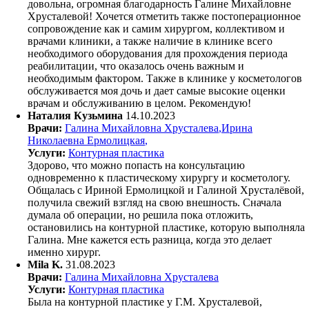
довольна, огромная благодарность Галине Михайловне
Хрусталевой! Хочется отметить также постоперационное
сопровождение как и самим хирургом, коллективом и
врачами клиники, а также наличие в клинике всего
необходимого оборудования для прохождения периода
реабилитации, что оказалось очень важным и
необходимым фактором. Также в клинике у косметологов
обслуживается моя дочь и дает самые высокие оценки
врачам и обслуживанию в целом. Рекомендую!
Наталия Кузьмина
14.10.2023
Врачи:
Галина Михайловна Хрусталева
,
Ирина
Николаевна Ермолицкая
,
Услуги:
Контурная пластика
Здорово, что можно попасть на консультацию
одновременно к пластическому хирургу и косметологу.
Общалась с Ириной Ермолицкой и Галиной Хрусталёвой,
получила свежий взгляд на свою внешность. Сначала
думала об операции, но решила пока отложить,
остановились на контурной пластике, которую выполняла
Галина. Мне кажется есть разница, когда это делает
именно хирург.
Mila K.
31.08.2023
Врачи:
Галина Михайловна Хрусталева
Услуги:
Контурная пластика
Была на контурной пластике у Г.М. Хрусталевой,