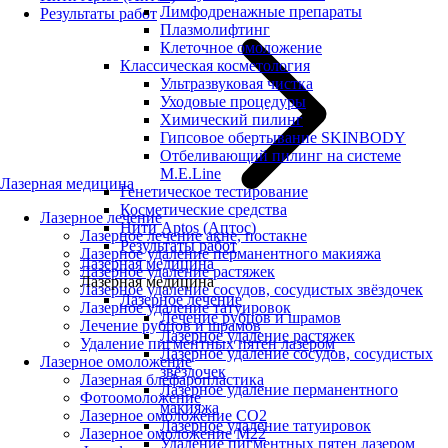
Лимфодренажные препараты
Результаты работ
Плазмолифтинг
Клеточное омоложение
Классическая косметология
Ультразвуковая чистка
Уходовые процедуры
Химический пилинг
Гипсовое обертывание SKINBODY
Отбеливающий пилинг на системе
M.E.Line
Лазерная медицина
Генетическое тестирование
Косметические средства
Лазерное лечение
Нити Aptos (Аптос)
Лазерное лечение акне, постакне
Результаты работ
Лазерное удаление перманентного макияжа
Лазерная медицина
Лазерное удаление растяжек
Лазерная медицина
Лазерное удаление сосудов, сосудистых звёздочек
Лазерное лечение
Лазерное удаление татуировок
Лечение рубцов и шрамов
Лечение рубцов и шрамов
Лазерное удаление растяжек
Удаление пигментных пятен лазером
Лазерное удаление сосудов, сосудистых
Лазерное омоложение
звёздочек
Лазерная блефаропластика
Лазерное удаление перманентного
Фотоомоложение
макияжа
Лазерное омоложение CO2
Лазерное удаление татуировок
Лазерное омоложение M22
Удаление пигментных пятен лазером