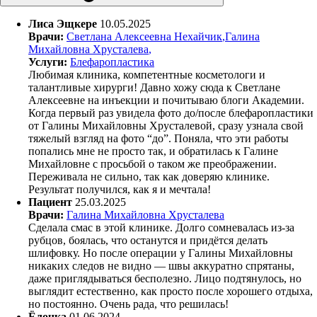
Лиса Эщкере
10.05.2025
Врачи:
Светлана Алексеевна Нехайчик
,
Галина
Михайловна Хрусталева
,
Услуги:
Блефаропластика
Любимая клиника, компетентные косметологи и
талантливые хирурги! Давно хожу сюда к Светлане
Алексеевне на инъекции и почитываю блоги Академии.
Когда первый раз увидела фото до/после блефаропластики
от Галины Михайловны Хрусталевой, сразу узнала свой
тяжелый взгляд на фото “до”. Поняла, что эти работы
попались мне не просто так, и обратилась к Галине
Михайловне с просьбой о таком же преображении.
Переживала не сильно, так как доверяю клинике.
Результат получился, как я и мечтала!
Пациент
25.03.2025
Врачи:
Галина Михайловна Хрусталева
Сделала смас в этой клинике. Долго сомневалась из-за
рубцов, боялась, что останутся и придётся делать
шлифовку. Но после операции у Галины Михайловны
никаких следов не видно — швы аккуратно спрятаны,
даже приглядываться бесполезно. Лицо подтянулось, но
выглядит естественно, как просто после хорошего отдыха,
но постоянно. Очень рада, что решилась!
Ёлочка
01.06.2024