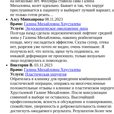
на несколько лет. Филлеры ставила сама Галина
Михаловна, колет идеально. Бывает и так, что хирург
прислушивается к пациенту и выбирает лучший вариант, а
не только готов резать…
Алсу Минхаирова
08.11.2023
Врачи:
Галина Михайловна Хрусталева
Услуги:
Эндоскопическое омоложение лица
Полгода назад сделала эндоскопический лифтинг средней
зоны у Галины Михайловны, наконец реабилитация
позади, могу насладиться эффектом. Скулы супер, отека
нет, разрезов уже почти не видно, очень тоненькие. Я
получила всё, что хотела, щеки чуть поднялись, но
никакой деформации не произошло, только визуально
лицо подтянулось и помолодело.
Виктория В.
03.11.2023
Врачи:
Галина Михайловна Хрусталева
Услуги:
Пластическая хирургия
Обратилась в клинику для проведения комбинированной
пластической операции, опираясь на многочисленные
положительные отзывы о клинике и пластическом хирурге
Хрусталевой Галине Михайловне. После консультации
сомнений в выборе не оставалось. Высочайший
профессионализм, ясность в обсуждении и планировании,
спокойствие, уверенность и доброжелательность помогли
достигнуть ожидаемого результата. Результатом более чем