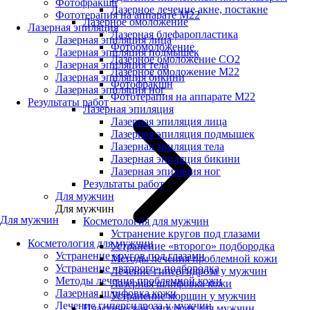
Фотофракшн
Лазерное лечение акне, постакне
Фототерапия на аппарате М22
Лазерное омоложение
Лазерная эпиляция
Лазерная блефаропластика
Лазерная эпиляция лица
Фотоомоложение
Лазерная эпиляция подмышек
Лазерное омоложение CO2
Лазерная эпиляция тела
Лазерное омоложение M22
Лазерная эпиляция бикини
Фотофракшн
Лазерная эпиляция ног
Фототерапия на аппарате М22
Результаты работ
Лазерная эпиляция
Лазерная эпиляция лица
Лазерная эпиляция подмышек
Лазерная эпиляция тела
Лазерная эпиляция бикини
Лазерная эпиляция ног
Результаты работ
Для мужчин
Для мужчин
Для мужчин
Косметология для мужчин
Устранение кругов под глазами
Косметология для мужчин
Устранение «второго» подбородка
Устранение кругов под глазами
Методы лечения проблемной кожи
Устранение «второго» подбородка
Лечение гипергидроза у мужчин
Методы лечения проблемной кожи
Лазерная шлифовка кожи
Лазерная шлифовка кожи
Устранение морщин у мужчин
Лечение гипергидроза у мужчин
Пластическая хирургия для мужчин