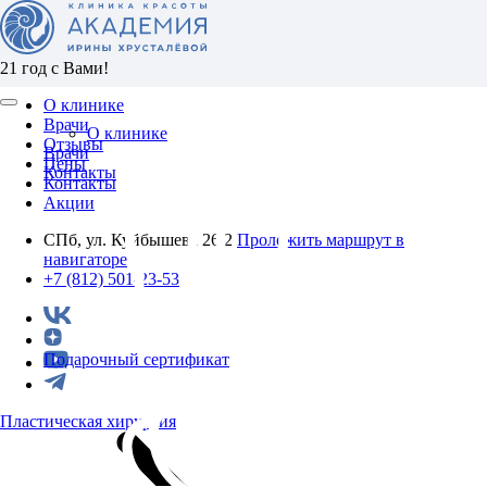
21 год с Вами!
О клинике
Врачи
О клинике
Отзывы
Врачи
Цены
Контакты
Контакты
Акции
СПб, ул. Куйбышева 26/2
Проложить маршрут в
навигаторе
+7 (812) 501-23-53
Подарочный сертификат
Пластическая хирургия