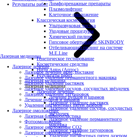
Лимфодренажные препараты
Результаты работ
Плазмолифтинг
Клеточное омоложение
Классическая косметология
Ультразвуковая чистка
Уходовые процедуры
Химический пилинг
Гипсовое обертывание SKINBODY
Отбеливающий пилинг на системе
M.E.Line
Лазерная медицина
Генетическое тестирование
Косметические средства
Лазерное лечение
Нити Aptos (Аптос)
Лазерное лечение акне, постакне
Результаты работ
Лазерное удаление перманентного макияжа
Лазерная медицина
Лазерное удаление растяжек
Лазерная медицина
Лазерное удаление сосудов, сосудистых звёздочек
Лазерное лечение
Лазерное удаление татуировок
Лечение рубцов и шрамов
Лечение рубцов и шрамов
Лазерное удаление растяжек
Удаление пигментных пятен лазером
Лазерное удаление сосудов, сосудистых
Лазерное омоложение
звёздочек
Лазерная блефаропластика
Лазерное удаление перманентного
Фотоомоложение
макияжа
Лазерное омоложение CO2
Лазерное удаление татуировок
Лазерное омоложение M22
Удаление пигментных пятен лазером