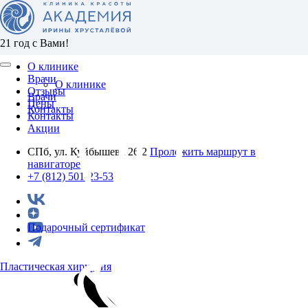
21 год с Вами!
О клинике
Врачи
О клинике
Отзывы
Врачи
Цены
Контакты
Контакты
Акции
СПб, ул. Куйбышева 26/2
Проложить маршрут в
навигаторе
+7 (812) 501-23-53
Подарочный сертификат
Пластическая хирургия