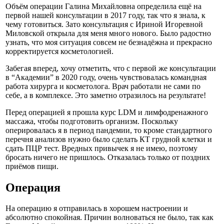
Объём операции Галина Михайловна определила ещё на
первой нашей консультации в 2017 году, так что я знала, к
чему готовиться. Зато консультация с Ириной Игоревной
Миловской открыла для меня много нового. Было радостно
узнать, что моя ситуация совсем не безнадёжна и прекрасно
корректируется косметологией.
Забегая вперед, хочу отметить, что с первой же консультации
в “Академии” в 2020 году, очень чувствовалась командная
работа хирурга и косметолога. Врач работали не сами по
себе, а в комплексе. Это заметно отразилось на результате!
Перед операцией я прошла курс LDM и лимфодренажного
массажа, чтобы подготовить организм. Поскольку
оперировалась я в период пандемии, то кроме стандартного
перечня анализов нужно было сделать КТ грудной клетки и
сдать ПЦР тест. Вредных привычек я не имею, поэтому
бросать ничего не пришлось. Отказалась только от поздних
приёмов пищи.
Операция
На операцию я отправилась в хорошем настроении и
абсолютно спокойная. Причин волноваться не было, так как