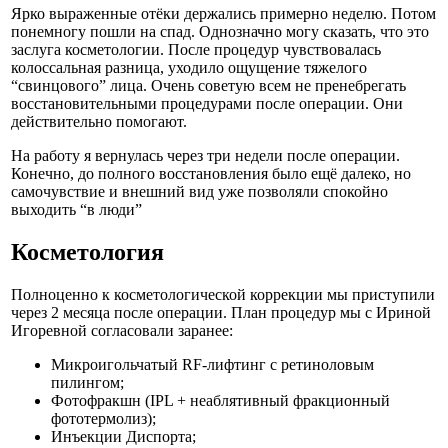
Ярко выраженные отёки держались примерно неделю. Потом
понемногу пошли на спад. Однозначно могу сказать, что это
заслуга косметологии. После процедур чувствовалась
колоссальная разница, уходило ощущение тяжелого
“свинцового” лица. Очень советую всем не пренебрегать
восстановительными процедурами после операции. Они
действительно помогают.
На работу я вернулась через три недели после операции.
Конечно, до полного восстановления было ещё далеко, но
самочувствие и внешний вид уже позволяли спокойно
выходить “в люди”
Косметология
Полноценно к косметологической коррекции мы приступили
через 2 месяца после операции. План процедур мы с Ириной
Игоревной согласовали заранее:
Микроигольчатый RF-лифтинг с ретиноловым
пилингом;
Фотофракшн (IPL + неаблятивный фракционный
фототермолиз);
Инъекции Диспорта;