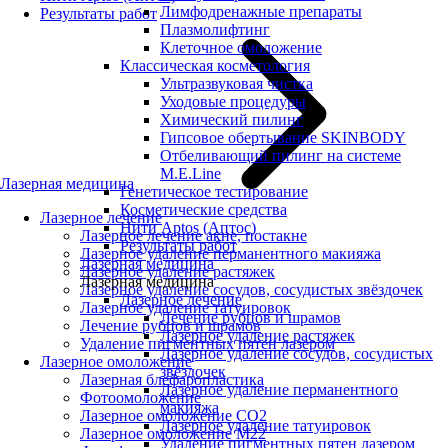
Лимфодренажные препараты
Результаты работ
Плазмолифтинг
Клеточное омоложение
Классическая косметология
Ультразвуковая чистка
Уходовые процедуры
Химический пилинг
Гипсовое обертывание SKINBODY
Отбеливающий пилинг на системе
M.E.Line
Лазерная медицина
Генетическое тестирование
Косметические средства
Лазерное лечение
Нити Aptos (Аптос)
Лазерное лечение акне, постакне
Результаты работ
Лазерное удаление перманентного макияжа
Лазерная медицина
Лазерное удаление растяжек
Лазерная медицина
Лазерное удаление сосудов, сосудистых звёздочек
Лазерное лечение
Лазерное удаление татуировок
Лечение рубцов и шрамов
Лечение рубцов и шрамов
Лазерное удаление растяжек
Удаление пигментных пятен лазером
Лазерное удаление сосудов, сосудистых
Лазерное омоложение
звёздочек
Лазерная блефаропластика
Лазерное удаление перманентного
Фотоомоложение
макияжа
Лазерное омоложение CO2
Лазерное удаление татуировок
Лазерное омоложение M22
Удаление пигментных пятен лазером