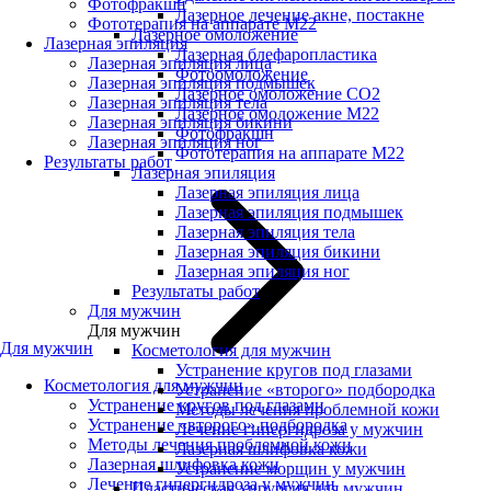
Фотофракшн
Лазерное лечение акне, постакне
Фототерапия на аппарате М22
Лазерное омоложение
Лазерная эпиляция
Лазерная блефаропластика
Лазерная эпиляция лица
Фотоомоложение
Лазерная эпиляция подмышек
Лазерное омоложение CO2
Лазерная эпиляция тела
Лазерное омоложение M22
Лазерная эпиляция бикини
Фотофракшн
Лазерная эпиляция ног
Фототерапия на аппарате М22
Результаты работ
Лазерная эпиляция
Лазерная эпиляция лица
Лазерная эпиляция подмышек
Лазерная эпиляция тела
Лазерная эпиляция бикини
Лазерная эпиляция ног
Результаты работ
Для мужчин
Для мужчин
Для мужчин
Косметология для мужчин
Устранение кругов под глазами
Косметология для мужчин
Устранение «второго» подбородка
Устранение кругов под глазами
Методы лечения проблемной кожи
Устранение «второго» подбородка
Лечение гипергидроза у мужчин
Методы лечения проблемной кожи
Лазерная шлифовка кожи
Лазерная шлифовка кожи
Устранение морщин у мужчин
Лечение гипергидроза у мужчин
Пластическая хирургия для мужчин