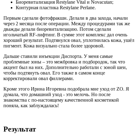
Биоревитализация Restylane Vital и Novacutan;
Контурная пластика Restylane Perlane.
Первым сделали фотофракшн. Делали в два захода, начали
через 2 месяца после операции. Между процедурами так же
дважды делали биоревитализацию. Потом сделали
игольчатый RF-лифтинг. В сумме этот комплекс дал очень
хороший результат. Подтянулся овал, уплотнилась кожа, ушёл
пигмент. Кожа визуально стала более здоровой.
Дальше ставили инъекции Диспорта. У меня самые
проблемные зоны – это межбровка и подбородок, так что
акцент был на них. Дополнительно работали с зоной шеи,
чтобы подтянуть овал. Его также в самом конце
корректировали овал филлерами.
Кроме этого Ирина Игоревна подобрала мне уход от ZO. Я
думала, что домашний уход - это мелочь. Но после
знакомства с по-настоящему качественной косметикой
поняла, как заблуждалась!
Результат