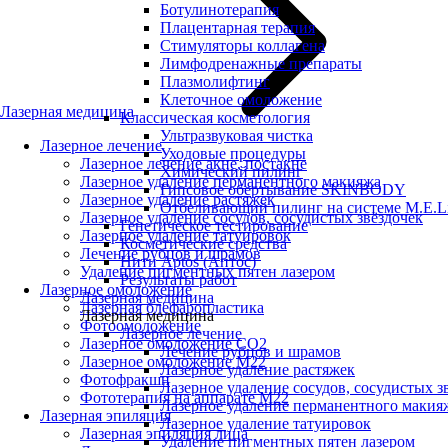
Ботулинотерапия
Плацентарная терапия
Стимуляторы коллагена
Лимфодренажные препараты
Плазмолифтинг
Клеточное омоложение
Лазерная медицина
Классическая косметология
Ультразвуковая чистка
Лазерное лечение
Уходовые процедуры
Лазерное лечение акне, постакне
Химический пилинг
Лазерное удаление перманентного макияжа
Гипсовое обертывание SKINBODY
Лазерное удаление растяжек
Отбеливающий пилинг на системе M.E.L
Лазерное удаление сосудов, сосудистых звёздочек
Генетическое тестирование
Лазерное удаление татуировок
Косметические средства
Лечение рубцов и шрамов
Нити Aptos (Аптос)
Удаление пигментных пятен лазером
Результаты работ
Лазерное омоложение
Лазерная медицина
Лазерная блефаропластика
Лазерная медицина
Фотоомоложение
Лазерное лечение
Лазерное омоложение CO2
Лечение рубцов и шрамов
Лазерное омоложение M22
Лазерное удаление растяжек
Фотофракшн
Лазерное удаление сосудов, сосудистых з
Фототерапия на аппарате М22
Лазерное удаление перманентного макия
Лазерная эпиляция
Лазерное удаление татуировок
Лазерная эпиляция лица
Удаление пигментных пятен лазером