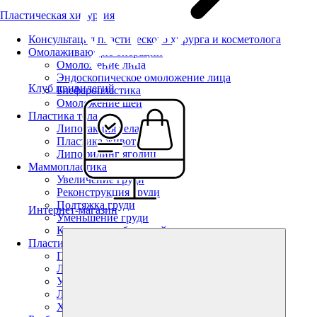
Пластическая хирургия
Консультация пластического хирурга и косметолога
Омолаживающие операции
Омоложение лица
Эндоскопическое омоложение лица
Клуб привилегий
Блефаропластика
Омоложение шеи
Пластика тела
Липосакция тела
Пластика живота
Липофилинг ягодиц
Маммопластика
Увеличение груди
Реконструкция груди
Подтяжка груди
Интернет-магазин
Уменьшение груди
Коррекция тубулярной груди
Пластика лица
Пластика лица
Липофилинг
Увеличение губ
Липофилинг губ
Хейлопластика V-Y