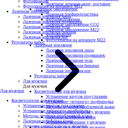
Фотофракшн
Лазерное лечение акне, постакне
Фототерапия на аппарате М22
Лазерное омоложение
Лазерная эпиляция
Лазерная блефаропластика
Лазерная эпиляция лица
Фотоомоложение
Лазерная эпиляция подмышек
Лазерное омоложение CO2
Лазерная эпиляция тела
Лазерное омоложение M22
Лазерная эпиляция бикини
Фотофракшн
Лазерная эпиляция ног
Фототерапия на аппарате М22
Результаты работ
Лазерная эпиляция
Лазерная эпиляция лица
Лазерная эпиляция подмышек
Лазерная эпиляция тела
Лазерная эпиляция бикини
Лазерная эпиляция ног
Результаты работ
Для мужчин
Для мужчин
Для мужчин
Косметология для мужчин
Устранение кругов под глазами
Косметология для мужчин
Устранение «второго» подбородка
Устранение кругов под глазами
Методы лечения проблемной кожи
Устранение «второго» подбородка
Лечение гипергидроза у мужчин
Методы лечения проблемной кожи
Лазерная шлифовка кожи
Лазерная шлифовка кожи
Устранение морщин у мужчин
Лечение гипергидроза у мужчин
Пластическая хирургия для мужчин