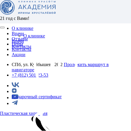
21 год с Вами!
О клинике
Врачи
О клинике
Отзывы
Врачи
Цены
Контакты
Контакты
Акции
СПб, ул. Куйбышева 26/2
Проложить маршрут в
навигаторе
+7 (812) 501-23-53
Подарочный сертификат
Пластическая хирургия