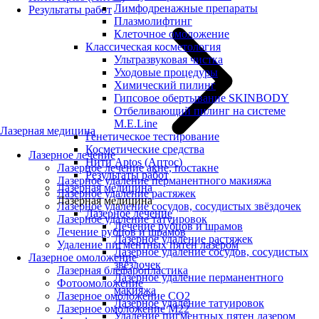
Лимфодренажные препараты
Результаты работ
Плазмолифтинг
Клеточное омоложение
Классическая косметология
Ультразвуковая чистка
Уходовые процедуры
Химический пилинг
Гипсовое обертывание SKINBODY
Отбеливающий пилинг на системе
M.E.Line
Лазерная медицина
Генетическое тестирование
Косметические средства
Лазерное лечение
Нити Aptos (Аптос)
Лазерное лечение акне, постакне
Результаты работ
Лазерное удаление перманентного макияжа
Лазерная медицина
Лазерное удаление растяжек
Лазерная медицина
Лазерное удаление сосудов, сосудистых звёздочек
Лазерное лечение
Лазерное удаление татуировок
Лечение рубцов и шрамов
Лечение рубцов и шрамов
Лазерное удаление растяжек
Удаление пигментных пятен лазером
Лазерное удаление сосудов, сосудистых
Лазерное омоложение
звёздочек
Лазерная блефаропластика
Лазерное удаление перманентного
Фотоомоложение
макияжа
Лазерное омоложение CO2
Лазерное удаление татуировок
Лазерное омоложение M22
Удаление пигментных пятен лазером