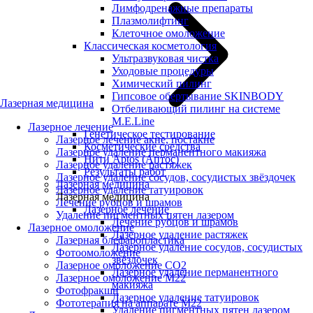
Лимфодренажные препараты
Плазмолифтинг
Клеточное омоложение
Классическая косметология
Ультразвуковая чистка
Уходовые процедуры
Химический пилинг
Гипсовое обертывание SKINBODY
Лазерная медицина
Отбеливающий пилинг на системе
M.E.Line
Лазерное лечение
Генетическое тестирование
Лазерное лечение акне, постакне
Косметические средства
Лазерное удаление перманентного макияжа
Нити Aptos (Аптос)
Лазерное удаление растяжек
Результаты работ
Лазерное удаление сосудов, сосудистых звёздочек
Лазерная медицина
Лазерное удаление татуировок
Лазерная медицина
Лечение рубцов и шрамов
Лазерное лечение
Удаление пигментных пятен лазером
Лечение рубцов и шрамов
Лазерное омоложение
Лазерное удаление растяжек
Лазерная блефаропластика
Лазерное удаление сосудов, сосудистых
Фотоомоложение
звёздочек
Лазерное омоложение CO2
Лазерное удаление перманентного
Лазерное омоложение M22
макияжа
Фотофракшн
Лазерное удаление татуировок
Фототерапия на аппарате М22
Удаление пигментных пятен лазером