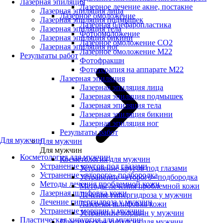
Лазерная эпиляция
Лазерное лечение акне, постакне
Лазерная эпиляция лица
Лазерное омоложение
Лазерная эпиляция подмышек
Лазерная блефаропластика
Лазерная эпиляция тела
Фотоомоложение
Лазерная эпиляция бикини
Лазерное омоложение CO2
Лазерная эпиляция ног
Лазерное омоложение M22
Результаты работ
Фотофракшн
Фототерапия на аппарате М22
Лазерная эпиляция
Лазерная эпиляция лица
Лазерная эпиляция подмышек
Лазерная эпиляция тела
Лазерная эпиляция бикини
Лазерная эпиляция ног
Результаты работ
Для мужчин
Для мужчин
Для мужчин
Косметология для мужчин
Косметология для мужчин
Устранение кругов под глазами
Устранение кругов под глазами
Устранение «второго» подбородка
Устранение «второго» подбородка
Методы лечения проблемной кожи
Методы лечения проблемной кожи
Лазерная шлифовка кожи
Лечение гипергидроза у мужчин
Лечение гипергидроза у мужчин
Лазерная шлифовка кожи
Устранение морщин у мужчин
Устранение морщин у мужчин
Пластическая хирургия для мужчин
Пластическая хирургия для мужчин