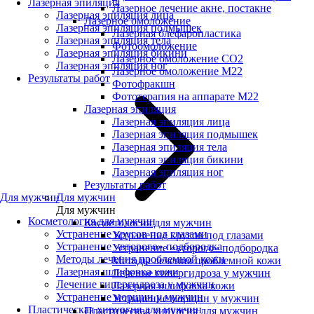
Лазерная эпиляция
Лазерное лечение акне, постакне
Лазерная эпиляция лица
Лазерное омоложение
Лазерная эпиляция подмышек
Лазерная блефаропластика
Лазерная эпиляция тела
Фотоомоложение
Лазерная эпиляция бикини
Лазерное омоложение CO2
Лазерная эпиляция ног
Лазерное омоложение M22
Результаты работ
Фотофракшн
Фототерапия на аппарате М22
Лазерная эпиляция
Лазерная эпиляция лица
Лазерная эпиляция подмышек
Лазерная эпиляция тела
Лазерная эпиляция бикини
Лазерная эпиляция ног
Результаты работ
Для мужчин
Для мужчин
Для мужчин
Косметология для мужчин
Косметология для мужчин
Устранение кругов под глазами
Устранение кругов под глазами
Устранение «второго» подбородка
Устранение «второго» подбородка
Методы лечения проблемной кожи
Методы лечения проблемной кожи
Лазерная шлифовка кожи
Лечение гипергидроза у мужчин
Лечение гипергидроза у мужчин
Лазерная шлифовка кожи
Устранение морщин у мужчин
Устранение морщин у мужчин
Пластическая хирургия для мужчин
Пластическая хирургия для мужчин