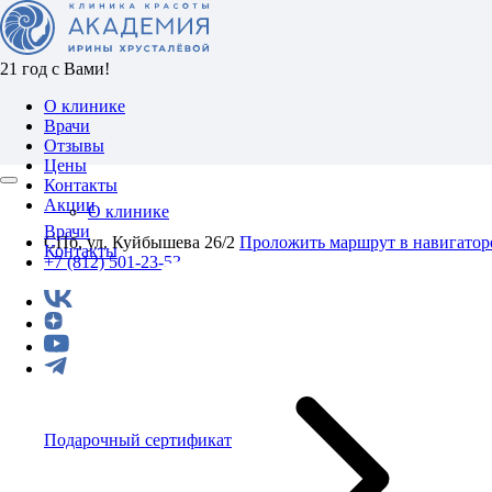
21 год с Вами!
О клинике
Врачи
Отзывы
Цены
Контакты
Акции
О клинике
Врачи
СПб, ул. Куйбышева 26/2
Проложить маршрут в навигатор
Контакты
+7 (812) 501-23-53
Подарочный сертификат