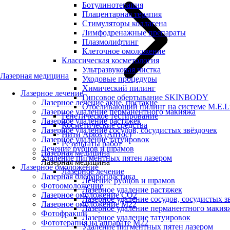
Ботулинотерапия
Плацентарная терапия
Стимуляторы коллагена
Лимфодренажные препараты
Плазмолифтинг
Клеточное омоложение
Классическая косметология
Ультразвуковая чистка
Лазерная медицина
Уходовые процедуры
Химический пилинг
Лазерное лечение
Гипсовое обертывание SKINBODY
Лазерное лечение акне, постакне
Отбеливающий пилинг на системе M.E.L
Лазерное удаление перманентного макияжа
Генетическое тестирование
Лазерное удаление растяжек
Косметические средства
Лазерное удаление сосудов, сосудистых звёздочек
Нити Aptos (Аптос)
Лазерное удаление татуировок
Результаты работ
Лечение рубцов и шрамов
Лазерная медицина
Удаление пигментных пятен лазером
Лазерная медицина
Лазерное омоложение
Лазерное лечение
Лазерная блефаропластика
Лечение рубцов и шрамов
Фотоомоложение
Лазерное удаление растяжек
Лазерное омоложение CO2
Лазерное удаление сосудов, сосудистых з
Лазерное омоложение M22
Лазерное удаление перманентного макия
Фотофракшн
Лазерное удаление татуировок
Фототерапия на аппарате М22
Удаление пигментных пятен лазером