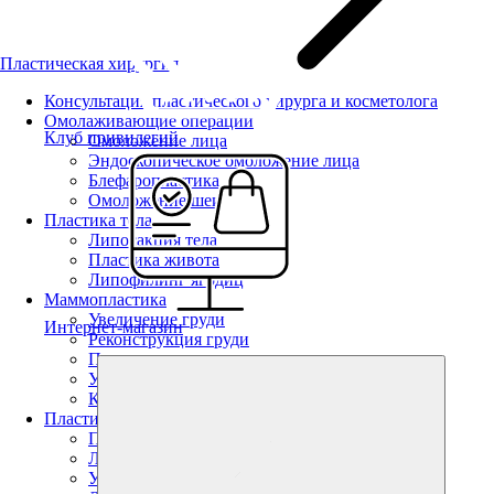
Пластическая хирургия
Консультация пластического хирурга и косметолога
Омолаживающие операции
Клуб привилегий
Омоложение лица
Эндоскопическое омоложение лица
Блефаропластика
Омоложение шеи
Пластика тела
Липосакция тела
Пластика живота
Липофилинг ягодиц
Маммопластика
Увеличение груди
Интернет-магазин
Реконструкция груди
Подтяжка груди
Уменьшение груди
Коррекция тубулярной груди
Пластика лица
Пластика лица
Липофилинг
Увеличение губ