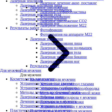
Лазерная эпиляция
Лазерное лечение акне, постакне
Лазерная эпиляция лица
Лазерное омоложение
Лазерная эпиляция подмышек
Лазерная блефаропластика
Лазерная эпиляция тела
Фотоомоложение
Лазерная эпиляция бикини
Лазерное омоложение CO2
Лазерная эпиляция ног
Лазерное омоложение M22
Результаты работ
Фотофракшн
Фототерапия на аппарате М22
Лазерная эпиляция
Лазерная эпиляция лица
Лазерная эпиляция подмышек
Лазерная эпиляция тела
Лазерная эпиляция бикини
Лазерная эпиляция ног
Результаты работ
Для мужчин
Для мужчин
Для мужчин
Косметология для мужчин
Косметология для мужчин
Устранение кругов под глазами
Устранение кругов под глазами
Устранение «второго» подбородка
Устранение «второго» подбородка
Методы лечения проблемной кожи
Методы лечения проблемной кожи
Лазерная шлифовка кожи
Лечение гипергидроза у мужчин
Лечение гипергидроза у мужчин
Лазерная шлифовка кожи
Устранение морщин у мужчин
Устранение морщин у мужчин
Пластическая хирургия для мужчин
Пластическая хирургия для мужчин