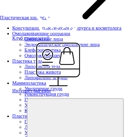
Пластическая хирургия
Консультация пластического хирурга и косметолога
Омолаживающие операции
Клуб привилегий
Омоложение лица
Эндоскопическое омоложение лица
Блефаропластика
Омоложение шеи
Пластика тела
Липосакция тела
Пластика живота
Липофилинг ягодиц
Маммопластика
Увеличение груди
Интернет-магазин
Реконструкция груди
Подтяжка груди
Уменьшение груди
Коррекция тубулярной груди
Пластика лица
Пластика лица
Липофилинг
Увеличение губ