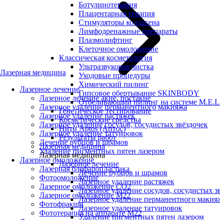
Ботулинотерапия
Плацентарная терапия
Стимуляторы коллагена
Лимфодренажные препараты
Плазмолифтинг
Клеточное омоложение
Классическая косметология
Ультразвуковая чистка
Лазерная медицина
Уходовые процедуры
Химический пилинг
Лазерное лечение
Гипсовое обертывание SKINBODY
Лазерное лечение акне, постакне
Отбеливающий пилинг на системе M.E.L
Лазерное удаление перманентного макияжа
Генетическое тестирование
Лазерное удаление растяжек
Косметические средства
Лазерное удаление сосудов, сосудистых звёздочек
Нити Aptos (Аптос)
Лазерное удаление татуировок
Результаты работ
Лечение рубцов и шрамов
Лазерная медицина
Удаление пигментных пятен лазером
Лазерная медицина
Лазерное омоложение
Лазерное лечение
Лазерная блефаропластика
Лечение рубцов и шрамов
Фотоомоложение
Лазерное удаление растяжек
Лазерное омоложение CO2
Лазерное удаление сосудов, сосудистых з
Лазерное омоложение M22
Лазерное удаление перманентного макия
Фотофракшн
Лазерное удаление татуировок
Фототерапия на аппарате М22
Удаление пигментных пятен лазером