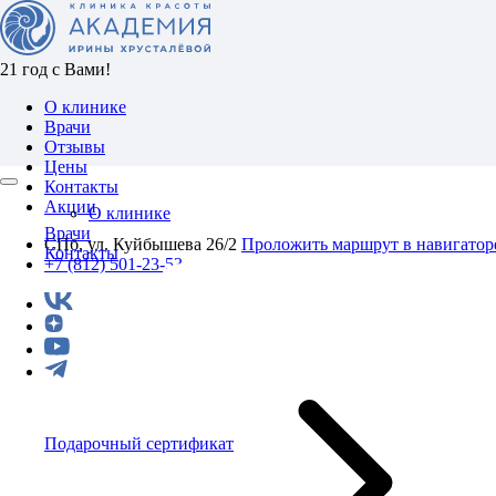
21 год с Вами!
О клинике
Врачи
Отзывы
Цены
Контакты
Акции
О клинике
Врачи
СПб, ул. Куйбышева 26/2
Проложить маршрут в навигатор
Контакты
+7 (812) 501-23-53
Подарочный сертификат