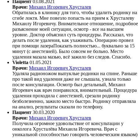
Пациент
03.08.2021
Врачи:
Михаил Игоревич Хрусталев
Обратилась в клинику для того, чтобы удалить родинку на
сгибе локтя. Мне повезло попасть на прием к Хрусталеву
Михаилу Игоревичу. Внимательное отношение, подробное
разъяснение моей ситуации, осмотр - все на высшем
уровне. Доктор объяснил суть процедуры. Рассказал, что
делать после удаления, как ухаживать. Операцию провел
при помощи лазераПоказать полностью... буквально за 15
минут (с анестезией). Было совсем не больно. Место
удаления мазала мазью, всё зажило без следов. Спасибо.
Violetta
01.05.2021
Врачи:
Михаил Игоревич Хрусталев
Удаляла радионожом выпуклые родинки на спине. Раньше
про такой вид удаления даже не слышала, узнала только
после консультации. Осмотр был детальный, Михаил
Игоревич как врач понравился, внимательный. Процедура
удаления проходила с анестезией, срезали родинку
безболезненно, зажило место быстро. Родинку отправляла
на анализ, результаты сказали по телефону.
Пациент
30.03.2020
Врачи:
Михаил Игоревич Хрусталев
Получила огромное удовольствие от консультации у
онколога Хрусталёва Михаила Игоревича. Врач с
уникальной способностью говорить человеческим языком)