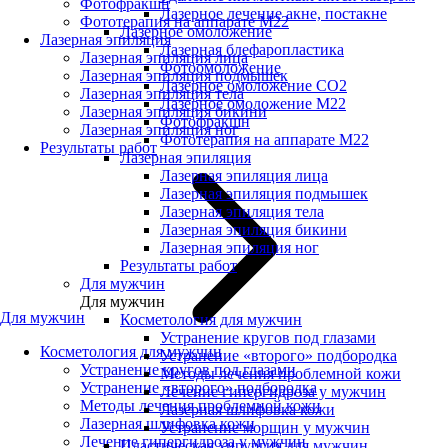
Фотофракшн
Лазерное лечение акне, постакне
Фототерапия на аппарате М22
Лазерное омоложение
Лазерная эпиляция
Лазерная блефаропластика
Лазерная эпиляция лица
Фотоомоложение
Лазерная эпиляция подмышек
Лазерное омоложение CO2
Лазерная эпиляция тела
Лазерное омоложение M22
Лазерная эпиляция бикини
Фотофракшн
Лазерная эпиляция ног
Фототерапия на аппарате М22
Результаты работ
Лазерная эпиляция
Лазерная эпиляция лица
Лазерная эпиляция подмышек
Лазерная эпиляция тела
Лазерная эпиляция бикини
Лазерная эпиляция ног
Результаты работ
Для мужчин
Для мужчин
Для мужчин
Косметология для мужчин
Устранение кругов под глазами
Косметология для мужчин
Устранение «второго» подбородка
Устранение кругов под глазами
Методы лечения проблемной кожи
Устранение «второго» подбородка
Лечение гипергидроза у мужчин
Методы лечения проблемной кожи
Лазерная шлифовка кожи
Лазерная шлифовка кожи
Устранение морщин у мужчин
Лечение гипергидроза у мужчин
Пластическая хирургия для мужчин