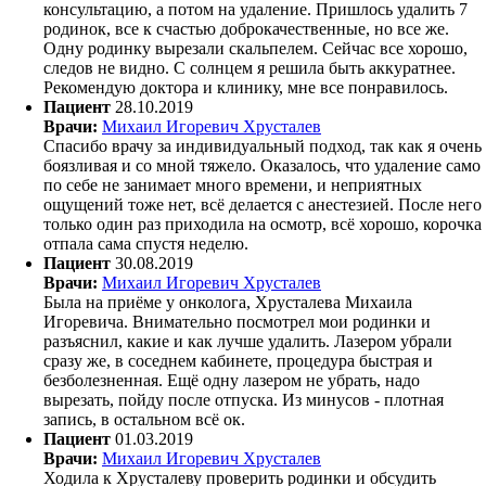
консультацию, а потом на удаление. Пришлось удалить 7
родинок, все к счастью доброкачественные, но все же.
Одну родинку вырезали скальпелем. Сейчас все хорошо,
следов не видно. С солнцем я решила быть аккуратнее.
Рекомендую доктора и клинику, мне все понравилось.
Пациент
28.10.2019
Врачи:
Михаил Игоревич Хрусталев
Спасибо врачу за индивидуальный подход, так как я очень
боязливая и со мной тяжело. Оказалось, что удаление само
по себе не занимает много времени, и неприятных
ощущений тоже нет, всё делается с анестезией. После него
только один раз приходила на осмотр, всё хорошо, корочка
отпала сама спустя неделю.
Пациент
30.08.2019
Врачи:
Михаил Игоревич Хрусталев
Была на приёме у онколога, Хрусталева Михаила
Игоревича. Внимательно посмотрел мои родинки и
разъяснил, какие и как лучше удалить. Лазером убрали
сразу же, в соседнем кабинете, процедура быстрая и
безболезненная. Ещё одну лазером не убрать, надо
вырезать, пойду после отпуска. Из минусов - плотная
запись, в остальном всё ок.
Пациент
01.03.2019
Врачи:
Михаил Игоревич Хрусталев
Ходила к Хрусталеву проверить родинки и обсудить