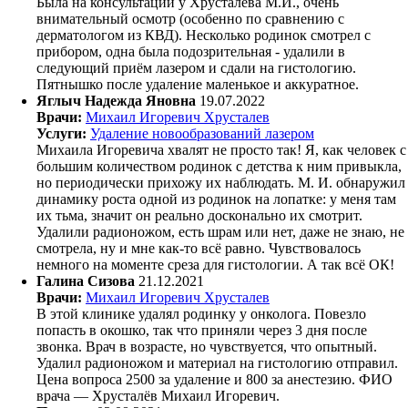
Была на консультации у Хрусталёва М.И., очень
внимательный осмотр (особенно по сравнению с
дерматологом из КВД). Несколько родинок смотрел с
прибором, одна была подозрительная - удалили в
следующий приём лазером и сдали на гистологию.
Пятнышко после удаление маленькое и аккуратное.
Яглыч Надежда Яновна
19.07.2022
Врачи:
Михаил Игоревич Хрусталев
Услуги:
Удаление новообразований лазером
Михаила Игоревича хвалят не просто так! Я, как человек с
большим количеством родинок с детства к ним привыкла,
но периодически прихожу их наблюдать. М. И. обнаружил
динамику роста одной из родинок на лопатке: у меня там
их тьма, значит он реально досконально их смотрит.
Удалили радионожом, есть шрам или нет, даже не знаю, не
смотрела, ну и мне как-то всё равно. Чувствовалось
немного на моменте среза для гистологии. А так всё ОК!
Галина Сизова
21.12.2021
Врачи:
Михаил Игоревич Хрусталев
В этой клинике удалял родинку у онколога. Повезло
попасть в окошко, так что приняли через 3 дня после
звонка. Врач в возрасте, но чувствуется, что опытный.
Удалил радионожом и материал на гистологию отправил.
Цена вопроса 2500 за удаление и 800 за анестезию. ФИО
врача — Хрусталёв Михаил Игоревич.