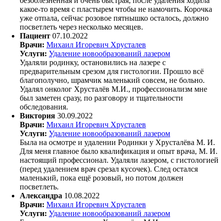
безболезненная и очень быстрая, после удаления ходила
какое-то время с пластырем чтобы не намочить. Корочка
уже отпала, сейчас розовое пятнышко осталось, должно
посветлеть через несколько месяцев.
Пациент
07.10.2022
Врачи:
Михаил Игоревич Хрусталев
Услуги:
Удаление новообразований лазером
Удаляли родинку, остановились на лазере с
предварительным срезом для гистологии. Прошло всё
благополучно, шрамчик маленький совсем, не больно.
Удалял онколог Хрусталёв М.И., профессионализм мне
был заметен сразу, по разговору и тщательности
обследования.
Виктория
30.09.2022
Врачи:
Михаил Игоревич Хрусталев
Услуги:
Удаление новообразований лазером
Была на осмотре и удалении Родинки у Хрусталёва М. И.
Для меня главное было квалификация и опыт врача, М. И.
настоящий профессионал. Удаляли лазером, с гистологией
(перед удалением врач срезал кусочек). След остался
маленький, пока ещё розовый, но потом должен
посветлеть.
Александра
10.08.2022
Врачи:
Михаил Игоревич Хрусталев
Услуги:
Удаление новообразований лазером