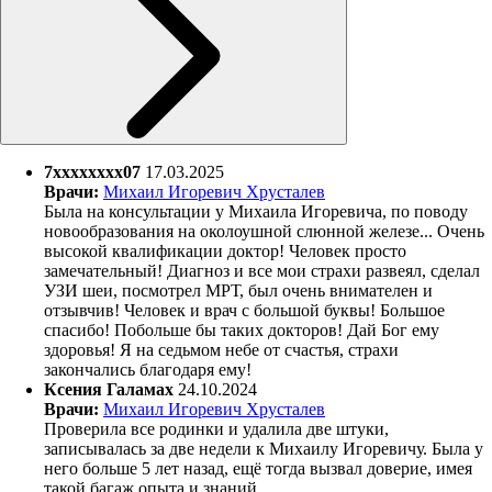
7xxxxxxxx07
17.03.2025
Врачи:
Михаил Игоревич Хрусталев
Была на консультации у Михаила Игоревича, по поводу
новообразования на околоушной слюнной железе... Очень
высокой квалификации доктор! Человек просто
замечательный! Диагноз и все мои страхи развеял, сделал
УЗИ шеи, посмотрел МРТ, был очень внимателен и
отзывчив! Человек и врач с большой буквы! Большое
спасибо! Побольше бы таких докторов! Дай Бог ему
здоровья! Я на седьмом небе от счастья, страхи
закончались благодаря ему!
Ксения Галамах
24.10.2024
Врачи:
Михаил Игоревич Хрусталев
Проверила все родинки и удалила две штуки,
записывалась за две недели к Михаилу Игоревичу. Была у
него больше 5 лет назад, ещё тогда вызвал доверие, имея
такой багаж опыта и знаний.