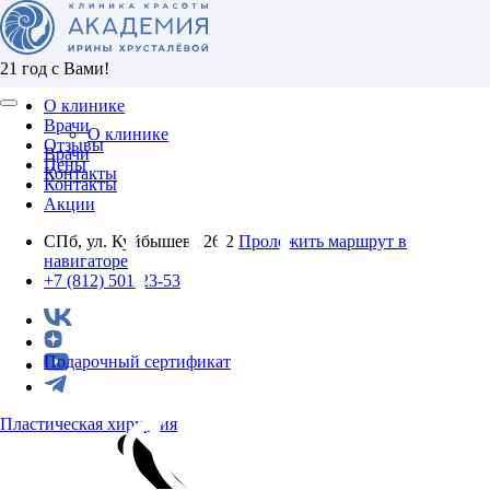
21 год с Вами!
О клинике
Врачи
О клинике
Отзывы
Врачи
Цены
Контакты
Контакты
Акции
СПб, ул. Куйбышева 26/2
Проложить маршрут в
навигаторе
+7 (812) 501-23-53
Подарочный сертификат
Пластическая хирургия