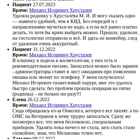
Пациент
27.07.2023
Врачи:
Михаил Игоревич Хрусталев
Удаляла родинку у Хрусталёва М. И. И могу сказать одно
— намного удобней, чем в КВД. Без очередей и с
направлениями мучиться не надо, а если всё равно платно
делать, то хотя бы врача выбрать можно. Пришла, удалили,
на гистологию отправили и всё. И здесь не конвейер, след
от удаления очень аккуратный.
Пациент
31.12.2022
Врачи:
Михаил Игоревич Хрусталев
В клинику я ходила к косметологам, у них есть и
рекомендательное письмо. Записаться можно было заранее
- администраторы ставят в лист ожидания при появлении
окошка или звонят по телефону. У меня получилось!
Михаил Игоревич талантливый хирург, мне это удалось
быстро сделать: без проблем прошла операция на пятке
(родинка) – не больно ни разу!!!
Елена
26.12.2022
Врачи:
Михаил Игоревич Хрусталев
Сюда обращалась из-за Онколога, которого все хвалят. а по
ОМС на Ветеранов к нему трудно записаться. Сразу же
посмотрел все, что меня беспокоило, специальным
прибором. Удалять пока ничего не стала, зато спать стало
спокойнее, зная, что Меланомы точно нет.
Татьяна
09.12.2022