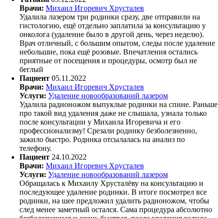
Врачи:
Михаил Игоревич Хрусталев
Удалила лазером три родинки сразу, две отправили на
гистологию, ещё отдельно заплатила за консультацию у
онколога (удаление было в другой день, через неделю).
Врач отличный, с большим опытом, следы после удаление
небольшие, пока ещё розовые. Впечатления остались
приятные от посещения и процедуры, осмотр был не
беглый
Пациент
05.11.2022
Врачи:
Михаил Игоревич Хрусталев
Услуги:
Удаление новообразований лазером
Удалила радионожом выпуклые родинки на спине. Раньше
про такой вид удаления даже не слышала, узнала только
после консультации у Михаила Игоревича и его
профессионализму! Срезали родинку безболезненно,
зажило быстро. Родинка отсылалась на анализ по
телефону.
Пациент
24.10.2022
Врачи:
Михаил Игоревич Хрусталев
Услуги:
Удаление новообразований лазером
Обращалась к Михаилу Хрусталёву на консультацию и
последующее удаление родинки. В итоге посмотрел все
родинки, на шее предложил удалить радионожом, чтобы
след менее заметный остался. Сама процедура абсолютно