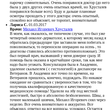
парочку сомнительных. Очень понравился доктор (до него
была у двух других очень опытных врачей, но Хрусталев
понравился больше всех). Буду и дальше плановые
осмотры проходить у этого доктора: очень опытный,
спокойно все объясняет, не торопит, внимательный
Лариса C.
01.03.2017
Врачи:
Михаил Игоревич Хрусталев
В моем, как оказалось, не типичном случае, это был уже
четвертый онколог-дерматолог, к которому месяц назад я
обратилась (предыдущие три заставили меня побегать и
поволноваться, то переносили операцию на осень , то
диагнозы ставились абсолютно противоположные). Это
был первый врач, вызвавший у меня доверие сразу. И
помощь была оказана в кратчайшие сроки, так как мне
надо было уезжать. Консультация была в Академии,
удаление скальпелем ( с гистологией) в диспансере на
Ветеранов. В Академии все точно по времени, на
Ветеранов пришлось, конечно, подождать. Но никакое
ожидание не сравниться с уверенностью в том, что ты
получишь квалифицированную и качественную
медицинскую помощь! Удалили на лбу под местной
анестезией, быстро и абсолютно безболезненно. Швы, а
точнее маленький шовчик, Михаил Игоревич снял через
неделю. Все очень внимательно и аккуратно. Все
объяснил, ответил на все вопросы, успокоил. Остается