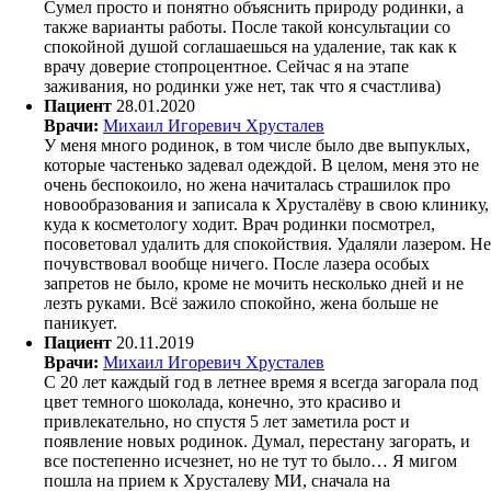
Сумел просто и понятно объяснить природу родинки, а
также варианты работы. После такой консультации со
спокойной душой соглашаешься на удаление, так как к
врачу доверие стопроцентное. Сейчас я на этапе
заживания, но родинки уже нет, так что я счастлива)
Пациент
28.01.2020
Врачи:
Михаил Игоревич Хрусталев
У меня много родинок, в том числе было две выпуклых,
которые частенько задевал одеждой. В целом, меня это не
очень беспокоило, но жена начиталась страшилок про
новообразования и записала к Хрусталёву в свою клинику,
куда к косметологу ходит. Врач родинки посмотрел,
посоветовал удалить для спокойствия. Удаляли лазером. Не
почувствовал вообще ничего. После лазера особых
запретов не было, кроме не мочить несколько дней и не
лезть руками. Всё зажило спокойно, жена больше не
паникует.
Пациент
20.11.2019
Врачи:
Михаил Игоревич Хрусталев
С 20 лет каждый год в летнее время я всегда загорала под
цвет темного шоколада, конечно, это красиво и
привлекательно, но спустя 5 лет заметила рост и
появление новых родинок. Думал, перестану загорать, и
все постепенно исчезнет, но не тут то было… Я мигом
пошла на прием к Хрусталеву МИ, сначала на