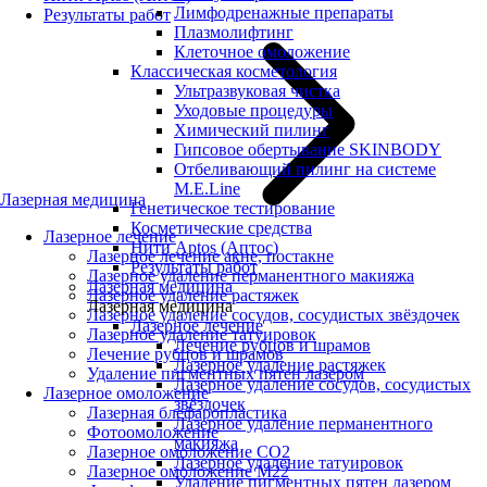
Лимфодренажные препараты
Результаты работ
Плазмолифтинг
Клеточное омоложение
Классическая косметология
Ультразвуковая чистка
Уходовые процедуры
Химический пилинг
Гипсовое обертывание SKINBODY
Отбеливающий пилинг на системе
M.E.Line
Лазерная медицина
Генетическое тестирование
Косметические средства
Лазерное лечение
Нити Aptos (Аптос)
Лазерное лечение акне, постакне
Результаты работ
Лазерное удаление перманентного макияжа
Лазерная медицина
Лазерное удаление растяжек
Лазерная медицина
Лазерное удаление сосудов, сосудистых звёздочек
Лазерное лечение
Лазерное удаление татуировок
Лечение рубцов и шрамов
Лечение рубцов и шрамов
Лазерное удаление растяжек
Удаление пигментных пятен лазером
Лазерное удаление сосудов, сосудистых
Лазерное омоложение
звёздочек
Лазерная блефаропластика
Лазерное удаление перманентного
Фотоомоложение
макияжа
Лазерное омоложение CO2
Лазерное удаление татуировок
Лазерное омоложение M22
Удаление пигментных пятен лазером