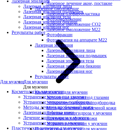
Лазерная эпиляция
Лазерное лечение акне, постакне
Лазерная эпиляция лица
Лазерное омоложение
Лазерная эпиляция подмышек
Лазерная блефаропластика
Лазерная эпиляция тела
Фотоомоложение
Лазерная эпиляция бикини
Лазерное омоложение CO2
Лазерная эпиляция ног
Лазерное омоложение M22
Результаты работ
Фотофракшн
Фототерапия на аппарате М22
Лазерная эпиляция
Лазерная эпиляция лица
Лазерная эпиляция подмышек
Лазерная эпиляция тела
Лазерная эпиляция бикини
Лазерная эпиляция ног
Результаты работ
Для мужчин
Для мужчин
Для мужчин
Косметология для мужчин
Косметология для мужчин
Устранение кругов под глазами
Устранение кругов под глазами
Устранение «второго» подбородка
Устранение «второго» подбородка
Методы лечения проблемной кожи
Методы лечения проблемной кожи
Лазерная шлифовка кожи
Лечение гипергидроза у мужчин
Лечение гипергидроза у мужчин
Лазерная шлифовка кожи
Устранение морщин у мужчин
Устранение морщин у мужчин
Пластическая хирургия для мужчин
Пластическая хирургия для мужчин