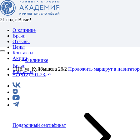
21 год с Вами!
О клинике
Врачи
Отзывы
Цены
Контакты
Акции
О клинике
Врачи
СПб, ул. Куйбышева 26/2
Проложить маршрут в навигатор
Контакты
+7 (812) 501-23-53
Подарочный сертификат