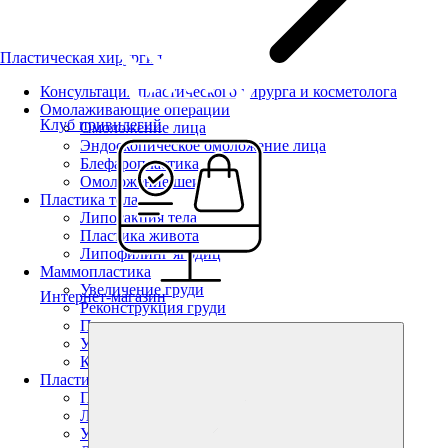
Пластическая хирургия
Консультация пластического хирурга и косметолога
Омолаживающие операции
Клуб привилегий
Омоложение лица
Эндоскопическое омоложение лица
Блефаропластика
Омоложение шеи
Пластика тела
Липосакция тела
Пластика живота
Липофилинг ягодиц
Маммопластика
Увеличение груди
Интернет-магазин
Реконструкция груди
Подтяжка груди
Уменьшение груди
Коррекция тубулярной груди
Пластика лица
Пластика лица
Липофилинг
Увеличение губ