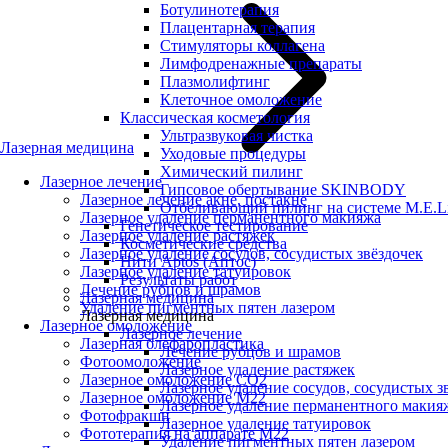
Ботулинотерапия
Плацентарная терапия
Стимуляторы коллагена
Лимфодренажные препараты
Плазмолифтинг
Клеточное омоложение
Классическая косметология
Ультразвуковая чистка
Лазерная медицина
Уходовые процедуры
Химический пилинг
Лазерное лечение
Гипсовое обертывание SKINBODY
Лазерное лечение акне, постакне
Отбеливающий пилинг на системе M.E.L
Лазерное удаление перманентного макияжа
Генетическое тестирование
Лазерное удаление растяжек
Косметические средства
Лазерное удаление сосудов, сосудистых звёздочек
Нити Aptos (Аптос)
Лазерное удаление татуировок
Результаты работ
Лечение рубцов и шрамов
Лазерная медицина
Удаление пигментных пятен лазером
Лазерная медицина
Лазерное омоложение
Лазерное лечение
Лазерная блефаропластика
Лечение рубцов и шрамов
Фотоомоложение
Лазерное удаление растяжек
Лазерное омоложение CO2
Лазерное удаление сосудов, сосудистых з
Лазерное омоложение M22
Лазерное удаление перманентного макия
Фотофракшн
Лазерное удаление татуировок
Фототерапия на аппарате М22
Удаление пигментных пятен лазером